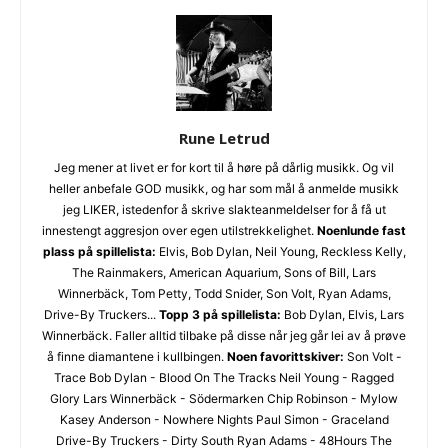
Les bloggen.
Passer din musikk inn blant platene vi skriver
om? Dust of Daylight er på mange måter en nisjeblogg, så
Rune Letrud
sjekk om din musikk ligger i noen av kategoriene vi fokuserer
på. På den måten slipper både du og vi å kaste bort tid.
Jeg mener at livet er for kort til å høre på dårlig musikk. Og vil
Musikken din passer inn. Kult! Send oss en epost på
heller anbefale GOD musikk, og har som mål å anmelde musikk
review@musikkbloggen.no
.
jeg LIKER, istedenfor å skrive slakteanmeldelser for å få ut
Den bør som MINIMUM inneholde følgende:
innestengt aggresjon over egen utilstrekkelighet.
Noenlunde fast
plass på spillelista:
Elvis, Bob Dylan, Neil Young, Reckless Kelly,
Litt om deg. Om prosjektet ditt, og når det er release osv.
The Rainmakers, American Aquarium, Sons of Bill, Lars
Link til et sted der vi kan høre et eksempel uten å
Winnerbäck, Tom Petty, Todd Snider, Son Volt, Ryan Adams,
Drive-By Truckers...
Topp 3 på spillelista:
Bob Dylan, Elvis, Lars
måtte
lete
etter musikken din. Og uten å måtte logge
Winnerbäck. Faller alltid tilbake på disse når jeg går lei av å prøve
inn…
å finne diamantene i kullbingen.
Noen favorittskiver:
Son Volt -
(gode eksempler er f.eks Soundcloud og YouTube. Dårlige
Trace Bob Dylan - Blood On The Tracks Neil Young - Ragged
er Spotify og Tidal.)
Glory Lars Winnerbäck - Södermarken Chip Robinson - Mylow
Platen som nedlastbar MP3
. Dropbox er fint, eller et av
Kasey Anderson - Nowhere Nights Paul Simon - Graceland
de andre hundrevis av fildelingsverktøyene som finnes. En
Drive-By Truckers - Dirty South Ryan Adams - 48Hours The