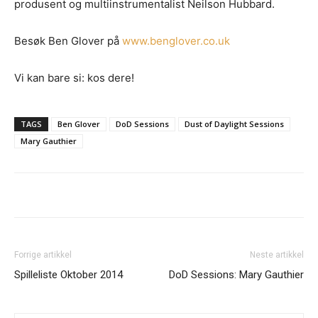
produsent og multiinstrumentalist Neilson Hubbard.
Besøk Ben Glover på
www.benglover.co.uk
Vi kan bare si: kos dere!
TAGS
Ben Glover
DoD Sessions
Dust of Daylight Sessions
Mary Gauthier
Ønsker du omtale på Dust of Daylight?
Forrige artikkel
Neste artikkel
Spilleliste Oktober 2014
DoD Sessions: Mary Gauthier