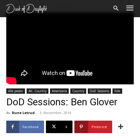
Forsiden
Alle poster
Alt. Country
Alle poster
Alt. Country
Americana
Country
DoD Sessions
Folk
DoD Sessions: Ben Glover
Av
Rune Letrud
-
3. November, 2014
Facebook
X
Pinterest