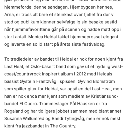
hjemmefordel denne søndagen. Hjembygden hennes,
Arna, er tross alt bare et steinkast over fjellet fra der vi
stod og publikum kjenner selvfølgelig sin besøkelsestid
når hjemmefavorittene går på scenen og hadde møtt opp i
stort antall. Monica Heldal taklet hjemmepresset elegant
og leverte en solid start på årets siste festivaldag.
To tredjedeler av bandet til Heldal er nok for noen kjent fra
Last Heat, et Oslo-basert band som gav ut et nydelig west-
coast/countryrock inspirert album i 2012 med Heldals
bassist Øystein Frantzvåg i spissen. Øyvind Blomstrøm
som spiller gitar for Heldal, var også en del Last Heat, men
han er nok enda mer kjent som medlem av Kristiansund-
bandet El Cuero. Trommeslager Pål Hausken er fra
Rogaland og har tidligere jobbet sammen med blant annet
Susanna Wallumrød og Randi Tytingvåg, men er nok mest
kjent fra jazzbandet In The Country.