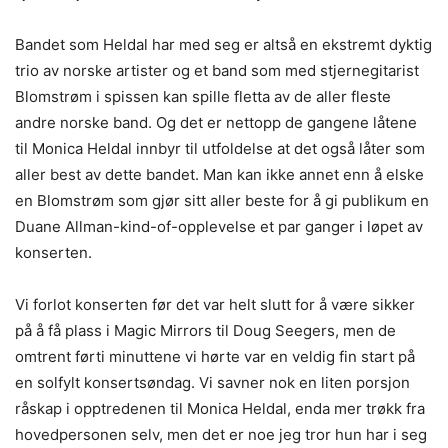
Bandet som Heldal har med seg er altså en ekstremt dyktig
trio av norske artister og et band som med stjernegitarist
Blomstrøm i spissen kan spille fletta av de aller fleste
andre norske band. Og det er nettopp de gangene låtene
til Monica Heldal innbyr til utfoldelse at det også låter som
aller best av dette bandet. Man kan ikke annet enn å elske
en Blomstrøm som gjør sitt aller beste for å gi publikum en
Duane Allman-kind-of-opplevelse et par ganger i løpet av
konserten.
Vi forlot konserten før det var helt slutt for å være sikker
på å få plass i Magic Mirrors til Doug Seegers, men de
omtrent førti minuttene vi hørte var en veldig fin start på
en solfylt konsertsøndag. Vi savner nok en liten porsjon
råskap i opptredenen til Monica Heldal, enda mer trøkk fra
hovedpersonen selv, men det er noe jeg tror hun har i seg