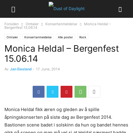
Forsiden
Omtaler
Konsertanmeldelse
Monica Heldal –
Bergenfest 15.06.14
Omtaler
Konsertanmeldelse
Alle poster
Rock
Monica Heldal – Bergenfest
15.06.14
Av
Jan Eiesland
-
17. June, 2014
Monica Heldal fikk æren og gleden av å spille
åpningskonserten på siste dag av Bergenfest 2014.
Bastionen scene badet i solskinn da hun og bandet hennes
gikk på scenen og man må vel si at Heldal nærmest hadde