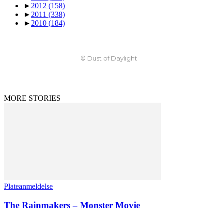
►
2012
(158)
►
2011
(338)
►
2010
(184)
© Dust of Daylight
MORE STORIES
Plateanmeldelse
The Rainmakers – Monster Movie