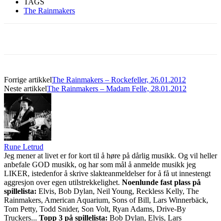
TAGS
The Rainmakers
Forrige artikkel
The Rainmakers – Rockefeller, 26.01.2012
Neste artikkel
The Rainmakers – Madam Felle, 28.01.2012
Rune Letrud
Jeg mener at livet er for kort til å høre på dårlig musikk. Og vil heller
anbefale GOD musikk, og har som mål å anmelde musikk jeg
LIKER, istedenfor å skrive slakteanmeldelser for å få ut innestengt
aggresjon over egen utilstrekkelighet.
Noenlunde fast plass på
spillelista:
Elvis, Bob Dylan, Neil Young, Reckless Kelly, The
Rainmakers, American Aquarium, Sons of Bill, Lars Winnerbäck,
Tom Petty, Todd Snider, Son Volt, Ryan Adams, Drive-By
Truckers...
Topp 3 på spillelista:
Bob Dylan, Elvis, Lars