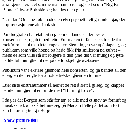
arrangementer. Det samme må man jo rett og slett si om “Big Fat
Blonde”, hvor Bob slår seg helt løs uten gitar.
“Drinkin’ On The Job” hadde en eksepsjonelt heftig runde i går, der
improvisasjonene aldri tok slutt.
Parkbiografen har etablert seg som en landets aller beste
konsertscener, og det med rette. For maken til fantastisk lokale for
rock’n’roll skal man lete lenge etter. Stemningen var upåklagelig, og
publikum som ville hoppe og herje fikk fritt spillerom på gulvet –
mens de som ville stå litt roligere (i den grad det var mulig) og lytte
hadde full mulighet til det på de forskjellige avstasene.
Publikum var i ekstase gjennom hele konserten, og ga bandet all den
energien de trengte for å holde trøkket gående i to timer.
Etter siste ekstranummer så nektet de rett å slett å gi seg, og klappet
bandet inn igjen til en runde med “Burning Love”.
I dag er det Bergen som står for tur, så alle med et snev av fornuft og
musikksmak antas å befinne seg på Madam Felle på det som fort
kan bli årets lørdag i Bergen.
[Show picture list]