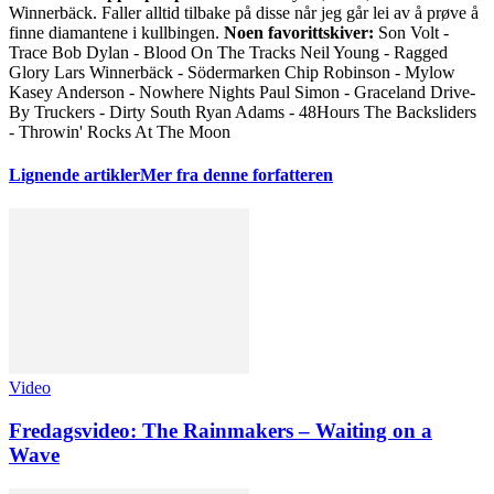
Winnerbäck. Faller alltid tilbake på disse når jeg går lei av å prøve å
finne diamantene i kullbingen.
Noen favorittskiver:
Son Volt -
Trace Bob Dylan - Blood On The Tracks Neil Young - Ragged
Glory Lars Winnerbäck - Södermarken Chip Robinson - Mylow
Kasey Anderson - Nowhere Nights Paul Simon - Graceland Drive-
By Truckers - Dirty South Ryan Adams - 48Hours The Backsliders
- Throwin' Rocks At The Moon
Lignende artikler
Mer fra denne forfatteren
Video
Fredagsvideo: The Rainmakers – Waiting on a
Wave