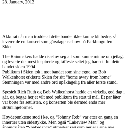
28. January, 2012
Facebook
X
Pinterest
WhatsApp
Akkurat når man trodde at dette bandet ikke kunne bli bedre, så
leverer de en konsert som gårsdagens show på Parkbiografen i
Skien.
The Rainmakers hadde ristet av seg alt som kunne minne om jetlag,
og leverte det mest inspirerte og tøffeste settet jeg har sett fra dette
bandet siden 1994.
Publikum i Skien tok i mot bandet som sine egne, og Bob
Walkenhorst erklærte Skien for sitt “home away from home”.
Stemningen var med andre ord upåklagelig fra aller første stund.
Spesielt Rich Ruth og Bob Walkenhorst hadde en virkelig god dag i
går, og begge herjet vilt med publikum fra start til mål. Et par låter
var borte fra settlisten, og konserten ble dermed enda mer
strømlinjeformet.
Høydepunktene stod i kø, og “Johnny Reb” var atter en gang en
innertier uten sidestykke. Men også “Lakeview Man” og
åpningslåten “Snakedance” utmerker seg som perler i sine nye