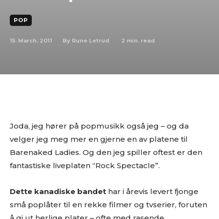
POP
15. March, 2011
2
min. read
By
Rune Letrud
Joda, jeg hører på popmusikk også jeg – og da
velger jeg meg mer en gjerne en av platene til
Barenaked Ladies. Og den jeg spiller oftest er den
fantastiske liveplaten “Rock Spectacle”.
Dette kanadiske bandet
har i årevis levert fjonge
små poplåter til en rekke filmer og tvserier, foruten
å gi ut herlige plater – ofte med rasende