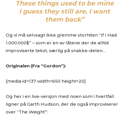
These things used to be mine
I guess they still are, I want
them back”
Og vi må selvsagt ikke glemme storhiten “If I Had
1.000.000$” – som er en av låtene der de alltid
improviserte tekst, særlig på snakke-delen…
Originalen (Fra “Gordon”):
[media id=137 width=650 height=20]
Og her i en live-versjon med noen som i hvertfall
ligner på Garth Hudson, der de også improviserer
over “The Weight”:
Ønsker du omtale på Dust of Daylight?