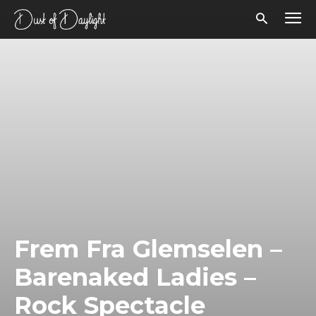
Frem Fra Glemselen –
Barenaked Ladies –
Rock Spectacle