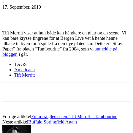
-
17. September, 2010
Facebook
X
Pinterest
WhatsApp
Tift Merritt viser at hun både kan håndtere en gitar og en scene. Vi
kan bare krysse fingrene for at Bergen Live vet å hente henne
tilbake til byen for å spille fra den nye platen sin. Dette er “Stray
Paper” fra platen “Tambourine” fra 2004, som vi
anmeldte på
bloggen
i går.
TAGS
Americana
Tift Merritt
Forrige artikkel
Frem fra glemselen: Tift Merritt – Tambourine
Neste artikkel
Buffalo Springfield Again