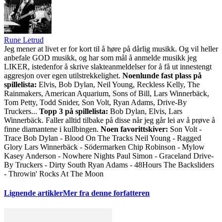
Rune Letrud
Jeg mener at livet er for kort til å høre på dårlig musikk. Og vil heller
anbefale GOD musikk, og har som mål å anmelde musikk jeg
LIKER, istedenfor å skrive slakteanmeldelser for å få ut innestengt
aggresjon over egen utilstrekkelighet.
Noenlunde fast plass på
spillelista:
Elvis, Bob Dylan, Neil Young, Reckless Kelly, The
Rainmakers, American Aquarium, Sons of Bill, Lars Winnerbäck,
Tom Petty, Todd Snider, Son Volt, Ryan Adams, Drive-By
Truckers...
Topp 3 på spillelista:
Bob Dylan, Elvis, Lars
Winnerbäck. Faller alltid tilbake på disse når jeg går lei av å prøve å
finne diamantene i kullbingen.
Noen favorittskiver:
Son Volt -
Trace Bob Dylan - Blood On The Tracks Neil Young - Ragged
Glory Lars Winnerbäck - Södermarken Chip Robinson - Mylow
Kasey Anderson - Nowhere Nights Paul Simon - Graceland Drive-
By Truckers - Dirty South Ryan Adams - 48Hours The Backsliders
- Throwin' Rocks At The Moon
Lignende artikler
Mer fra denne forfatteren