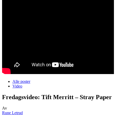
Alle poster
Video
Fredagsvideo: Tift Merritt – Stray Paper
Av
Rune Letrud