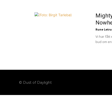
høflig påminnelse om 
Og vi er hverken så stre
Might
Nowhe
Rune Letr
Vi har fått
bud om en d
© Dust of Daylight