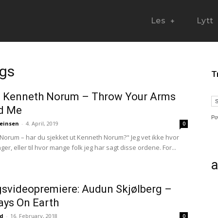
Les
Lytt
ngs
T
: Kenneth Norum – Throw Your Arms
d Me
Po
einsen
-
4. April, 2019
0
Norum – har du sjekket ut Kenneth Norum?" Jeg vet ikke hvor
r, eller til hvor mange folk jeg har sagt disse ordene. For...
a
svideopremiere: Audun Skjølberg –
t of Daylight?
ays On Earth
ud
-
16. February, 2018
0