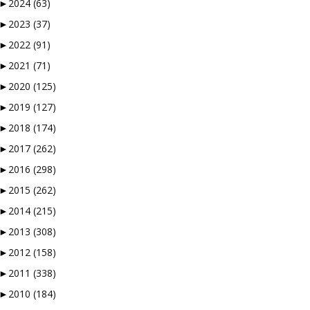
►
2024
(63)
►
2023
(37)
►
2022
(91)
 måter en nisjeblogg, så
►
2021
(71)
 og vi å kaste bort tid.
►
2020
(125)
►
2019
(127)
►
2018
(174)
►
2017
(262)
å måtte logge inn…
►
2016
(298)
verktøyene som finnes. En
►
2015
(262)
 musikken skal vurderes.
►
2014
(215)
 redaksjonen styrer unna
►
2013
(308)
”-knappen.
ller en Facebookside hvor
►
2012
(158)
►
2011
(338)
►
2010
(184)
ørt og sjekket alt, så en