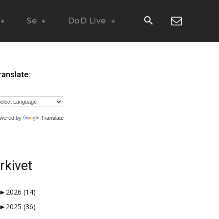
Se
DoD Live
ranslate:
wered by
Translate
rkivet
►
2026
(14)
►
2025
(36)