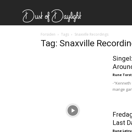
Forsiden
Tags
Snaxville Recordings
Tag: Snaxville Recordi
Singel
Aroun
Rune Torst
-"Kenneth 
mange gange
Fredag
Ønsker du omtale på Dus
Last D
Rune Letr