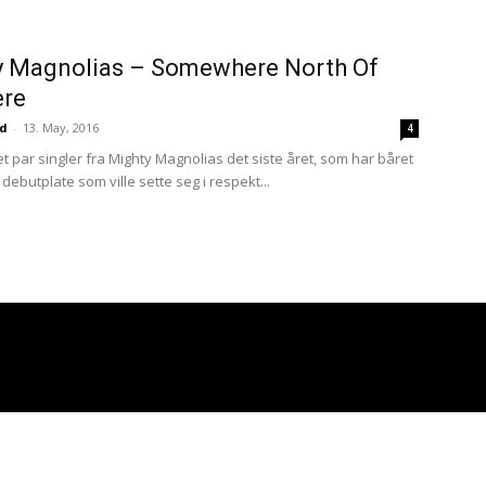
at du har sendt oss musikken din er godt innafor.
nge eller skumle som disse punktene skulle tilsi
y Magnolias – Somewhere North Of
re
ud
-
13. May, 2016
4
 et par singler fra Mighty Magnolias det siste året, som har båret
ebutplate som ville sette seg i respekt...