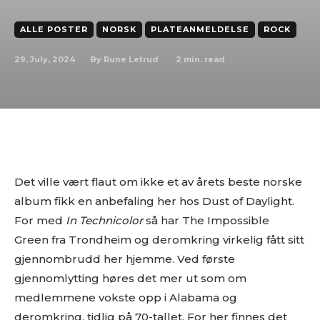
ALLE POSTER
NORSK
PLATEANMELDELSE
ROCK
29. July, 2024
2
min. read
By
Rune Letrud
Det ville vært flaut om ikke et av årets beste norske
album fikk en anbefaling her hos Dust of Daylight.
For med
In Technicolor
så har The Impossible
Green fra Trondheim og deromkring virkelig fått sitt
gjennombrudd her hjemme. Ved første
gjennomlytting høres det mer ut som om
medlemmene vokste opp i Alabama og
deromkring, tidlig på 70-tallet. For her finnes det