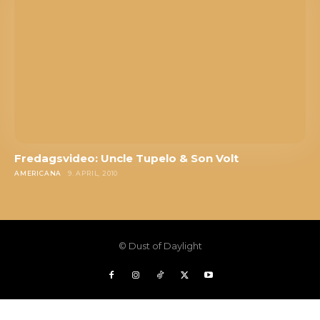
Fredagsvideo: Uncle Tupelo & Son Volt
AMERICANA
9. APRIL, 2010
© Dust of Daylight