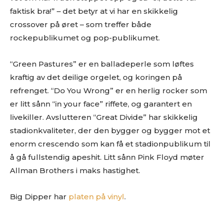
faktisk bra!” – det betyr at vi har en skikkelig
crossover på øret – som treffer både
rockepublikumet og pop-publikumet.
“Green Pastures” er en balladeperle som løftes
kraftig av det deilige orgelet, og koringen på
refrenget. “Do You Wrong” er en herlig rocker som
Ønsker du omtale på Dust of Daylight?
er litt sånn “in your face” riffete, og garantert en
livekiller. Avslutteren “Great Divide” har skikkelig
stadionkvaliteter, der den bygger og bygger mot et
enorm crescendo som kan få et stadionpublikum til
å gå fullstendig apeshit. Litt sånn Pink Floyd møter
Allman Brothers i maks hastighet.
Big Dipper har
platen på vinyl
.
Les bloggen.
Passer din musikk inn blant platene vi skriver
om? Dust of Daylight er på mange måter en nisjeblogg, så
sjekk om din musikk ligger i noen av kategoriene vi fokuserer