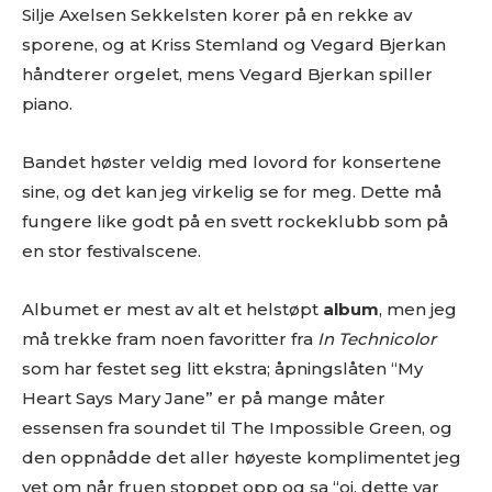
Silje Axelsen Sekkelsten korer på en rekke av
sporene, og at Kriss Stemland og Vegard Bjerkan
håndterer orgelet, mens Vegard Bjerkan spiller
piano.
Bandet høster veldig med lovord for konsertene
sine, og det kan jeg virkelig se for meg. Dette må
fungere like godt på en svett rockeklubb som på
en stor festivalscene.
Albumet er mest av alt et helstøpt
album
, men jeg
må trekke fram noen favoritter fra
In Technicolor
som har festet seg litt ekstra; åpningslåten “My
Heart Says Mary Jane” er på mange måter
essensen fra soundet til The Impossible Green, og
den oppnådde det aller høyeste komplimentet jeg
vet om når fruen stoppet opp og sa “oi, dette var