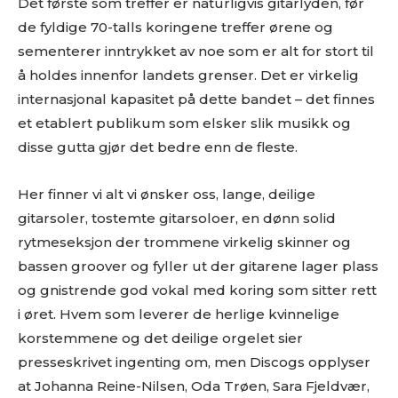
Det første som treffer er naturligvis gitarlyden, før
de fyldige 70-talls koringene treffer ørene og
sementerer inntrykket av noe som er alt for stort til
å holdes innenfor landets grenser. Det er virkelig
internasjonal kapasitet på dette bandet – det finnes
et etablert publikum som elsker slik musikk og
disse gutta gjør det bedre enn de fleste.
Her finner vi alt vi ønsker oss, lange, deilige
gitarsoler, tostemte gitarsoloer, en dønn solid
rytmeseksjon der trommene virkelig skinner og
bassen groover og fyller ut der gitarene lager plass
og gnistrende god vokal med koring som sitter rett
i øret. Hvem som leverer de herlige kvinnelige
korstemmene og det deilige orgelet sier
presseskrivet ingenting om, men Discogs opplyser
at Johanna Reine-Nilsen, Oda Trøen, Sara Fjeldvær,