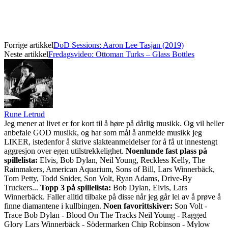
Forrige artikkel
DoD Sessions: Aaron Lee Tasjan (2019)
Neste artikkel
Fredagsvideo: Ottoman Turks – Glass Bottles
Rune Letrud
Jeg mener at livet er for kort til å høre på dårlig musikk. Og vil heller
anbefale GOD musikk, og har som mål å anmelde musikk jeg
LIKER, istedenfor å skrive slakteanmeldelser for å få ut innestengt
aggresjon over egen utilstrekkelighet.
Noenlunde fast plass på
spillelista:
Elvis, Bob Dylan, Neil Young, Reckless Kelly, The
Rainmakers, American Aquarium, Sons of Bill, Lars Winnerbäck,
Tom Petty, Todd Snider, Son Volt, Ryan Adams, Drive-By
Truckers...
Topp 3 på spillelista:
Bob Dylan, Elvis, Lars
Winnerbäck. Faller alltid tilbake på disse når jeg går lei av å prøve å
finne diamantene i kullbingen.
Noen favorittskiver:
Son Volt -
Trace Bob Dylan - Blood On The Tracks Neil Young - Ragged
Glory Lars Winnerbäck - Södermarken Chip Robinson - Mylow