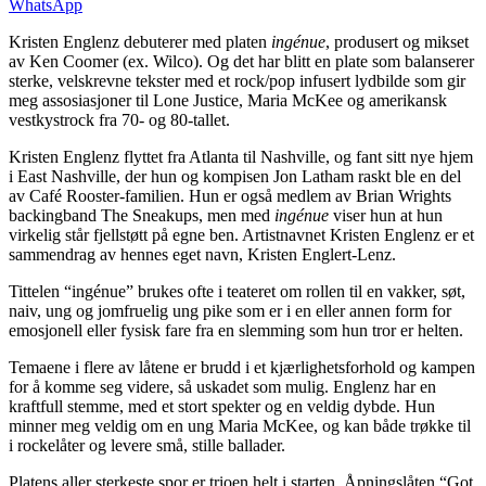
WhatsApp
Kristen Englenz debuterer med platen
ingénue
, produsert og mikset
av Ken Coomer (ex. Wilco). Og det har blitt en plate som balanserer
sterke, velskrevne tekster med et rock/pop infusert lydbilde som gir
meg assosiasjoner til Lone Justice, Maria McKee og amerikansk
vestkystrock fra 70- og 80-tallet.
Kristen Englenz flyttet fra Atlanta til Nashville, og fant sitt nye hjem
i East Nashville, der hun og kompisen Jon Latham raskt ble en del
av Café Rooster-familien. Hun er også medlem av Brian Wrights
backingband The Sneakups, men med
ingénue
viser hun at hun
virkelig står fjellstøtt på egne ben. Artistnavnet Kristen Englenz er et
sammendrag av hennes eget navn, Kristen Englert-Lenz.
Tittelen “ingénue” brukes ofte i teateret om rollen til en vakker, søt,
naiv, ung og jomfruelig ung pike som er i en eller annen form for
emosjonell eller fysisk fare fra en slemming som hun tror er helten.
Temaene i flere av låtene er brudd i et kjærlighetsforhold og kampen
for å komme seg videre, så uskadet som mulig. Englenz har en
kraftfull stemme, med et stort spekter og en veldig dybde. Hun
minner meg veldig om en ung Maria McKee, og kan både trøkke til
i rockelåter og levere små, stille ballader.
Platens aller sterkeste spor er trioen helt i starten. Åpningslåten “Got