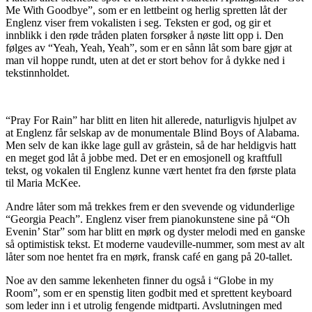
Me With Goodbye”, som er en lettbeint og herlig spretten låt der
Englenz viser frem vokalisten i seg. Teksten er god, og gir et
innblikk i den røde tråden platen forsøker å nøste litt opp i. Den
følges av “Yeah, Yeah, Yeah”, som er en sånn låt som bare gjør at
man vil hoppe rundt, uten at det er stort behov for å dykke ned i
tekstinnholdet.
“Pray For Rain” har blitt en liten hit allerede, naturligvis hjulpet av
at Englenz får selskap av de monumentale Blind Boys of Alabama.
Men selv de kan ikke lage gull av gråstein, så de har heldigvis hatt
en meget god låt å jobbe med. Det er en emosjonell og kraftfull
tekst, og vokalen til Englenz kunne vært hentet fra den første plata
til Maria McKee.
Andre låter som må trekkes frem er den svevende og vidunderlige
“Georgia Peach”. Englenz viser frem pianokunstene sine på “Oh
Evenin’ Star” som har blitt en mørk og dyster melodi med en ganske
så optimistisk tekst. Et moderne vaudeville-nummer, som mest av alt
låter som noe hentet fra en mørk, fransk café en gang på 20-tallet.
Noe av den samme lekenheten finner du også i “Globe in my
Room”, som er en spenstig liten godbit med et sprettent keyboard
som leder inn i et utrolig fengende midtparti. Avslutningen med