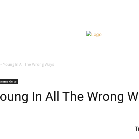
 – Young In All The Wrong Ways
eanmeldelse
Young In All The Wrong 
t
WhatsApp
T