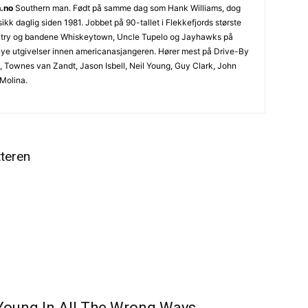
.no
Southern man. Født på samme dag som Hank Williams, dog
kk daglig siden 1981. Jobbet på 90-tallet i Flekkefjords største
untry og bandene Whiskeytown, Uncle Tupelo og Jayhawks på
nye utgivelser innen americanasjangeren. Hører mest på Drive-By
e, Townes van Zandt, Jason Isbell, Neil Young, Guy Clark, John
Molina.
tteren
Young In All The Wrong Ways