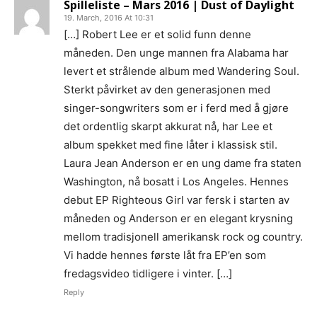
Spilleliste – Mars 2016 | Dust of Daylight
vurderes.
19. March, 2016 At 10:31
IKKE send linker til Spotify, Tidal eller iTunes som eneste
[…] Robert Lee er et solid funn denne
sted å høre musikken
. Flere i redaksjonen styrer unna
måneden. Den unge mannen fra Alabama har
disse stedene, så henvendelser med linker dit som eneste
levert et strålende album med Wandering Soul.
sted får dessverre møte “delete”-knappen.
Sterkt påvirket av den generasjonen med
Gjerne en link til en EPK som beskriver prosjektet ditt
.
singer-songwriters som er i ferd med å gjøre
Og gjerne linker til din nettside eller en Facebookside hvor
det ordentlig skarpt akkurat nå, har Lee et
vi kan lese litt mer om deg.
Link til nedlastbare pressebilder. Og coverbilde til platen.
album spekket med fine låter i klassisk stil.
Minst 1024px bredde er fint.
Laura Jean Anderson er en ung dame fra staten
Det er lov å purre oss opp etter en liten stund.
Washington, nå bosatt i Los Angeles. Hennes
Erfaringsmessig så er det uhyre vanskelig å få hørt og sjekket
debut EP Righteous Girl var fersk i starten av
alt, så en høflig påminnelse om at du har sendt oss musikken
måneden og Anderson er en elegant krysning
din er godt innafor.
mellom tradisjonell amerikansk rock og country.
Og vi er hverken så strenge eller skumle som disse punktene
Vi hadde hennes første låt fra EP’en som
skulle tilsi
fredagsvideo tidligere i vinter. […]
Reply