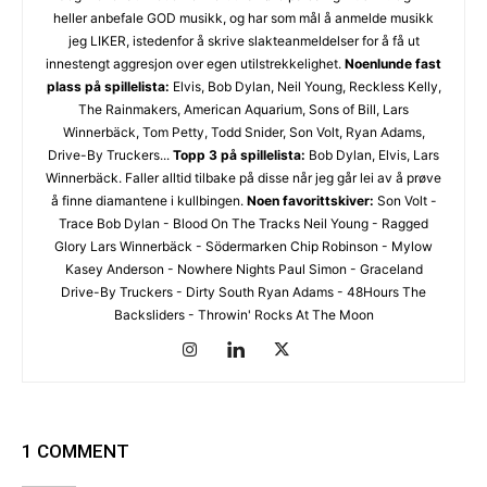
heller anbefale GOD musikk, og har som mål å anmelde musikk
jeg LIKER, istedenfor å skrive slakteanmeldelser for å få ut
Les bloggen.
Passer din musikk inn blant platene vi skriver
innestengt aggresjon over egen utilstrekkelighet.
Noenlunde fast
plass på spillelista:
Elvis, Bob Dylan, Neil Young, Reckless Kelly,
om? Dust of Daylight er på mange måter en nisjeblogg, så
The Rainmakers, American Aquarium, Sons of Bill, Lars
sjekk om din musikk ligger i noen av kategoriene vi fokuserer
Winnerbäck, Tom Petty, Todd Snider, Son Volt, Ryan Adams,
på. På den måten slipper både du og vi å kaste bort tid.
Drive-By Truckers...
Topp 3 på spillelista:
Bob Dylan, Elvis, Lars
Musikken din passer inn. Kult! Send oss en epost på
Winnerbäck. Faller alltid tilbake på disse når jeg går lei av å prøve
review@musikkbloggen.no
.
å finne diamantene i kullbingen.
Noen favorittskiver:
Son Volt -
Den bør som MINIMUM inneholde følgende:
Trace Bob Dylan - Blood On The Tracks Neil Young - Ragged
Glory Lars Winnerbäck - Södermarken Chip Robinson - Mylow
Litt om deg. Om prosjektet ditt, og når det er release osv.
Kasey Anderson - Nowhere Nights Paul Simon - Graceland
Link til et sted der vi kan høre et eksempel uten å
Drive-By Truckers - Dirty South Ryan Adams - 48Hours The
måtte
lete
etter musikken din. Og uten å måtte logge
Backsliders - Throwin' Rocks At The Moon
inn…
(gode eksempler er f.eks Soundcloud og YouTube. Dårlige
er Spotify og Tidal.)
Platen som nedlastbar MP3
. Dropbox er fint, eller et av
de andre hundrevis av fildelingsverktøyene som finnes. En
1 COMMENT
stream på Soundcloud er fint, men vi vil uansettpå et
tidspunkt spørre deg om MP3er hvis musikken skal