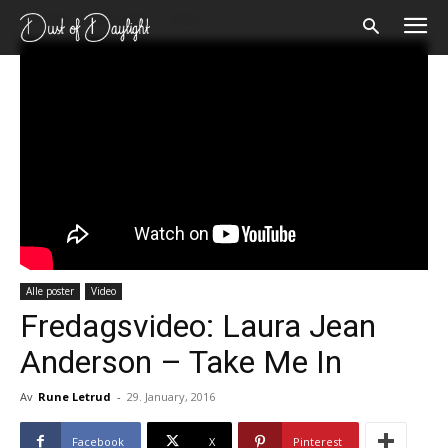
Forsiden
Alle poster
Video
Alle poster
Video
Fredagsvideo: Laura Jean
Anderson – Take Me In
Av
Rune Letrud
-
29. January, 2016
Facebook
X
Pinterest