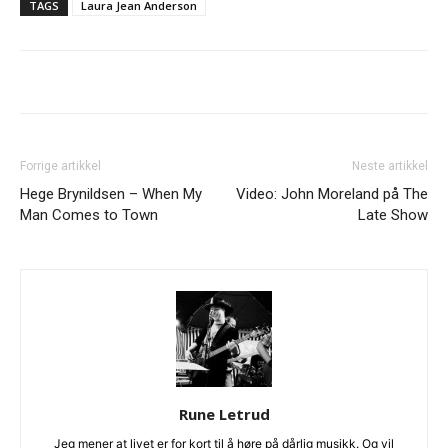
TAGS
Laura Jean Anderson
Forrige artikkel
Neste artikkel
Hege Brynildsen – When My
Video: John Moreland på The
Man Comes to Town
Late Show
Ønsker du omtale på Dust of Daylight?
Rune Letrud
Jeg mener at livet er for kort til å høre på dårlig musikk. Og vil