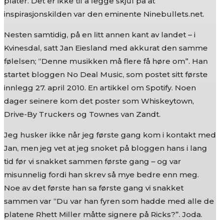
plater. Det er ikke til å legge skjul på at
inspirasjonskilden var den eminente Ninebullets.net.
Nesten samtidig, på en litt annen kant av landet – i
Kvinesdal, satt Jan Eiesland med akkurat den samme
følelsen; “Denne musikken må flere få høre om”. Han
startet bloggen No Deal Music, som postet sitt første
innlegg 27. april 2010. En artikkel om Spotify. Noen
dager seinere kom det poster som Whiskeytown,
Drive-By Truckers og Townes van Zandt.
Jeg husker ikke når jeg første gang kom i kontakt med
Jan, men jeg vet at jeg snoket på bloggen hans i lang
tid før vi snakket sammen første gang – og var
misunnelig fordi han skrev så mye bedre enn meg.
Noe av det første han sa første gang vi snakket
sammen var “Du var han fyren som hadde med alle de
platene Rhett Miller måtte signere på Ricks?”. Joda.