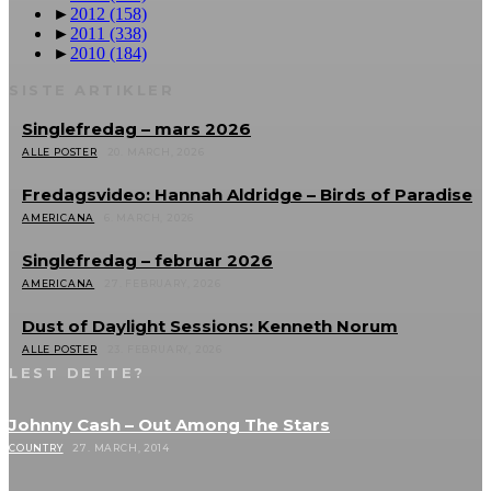
►
2012
(158)
►
2011
(338)
►
2010
(184)
SISTE ARTIKLER
Singlefredag – mars 2026
ALLE POSTER
20. MARCH, 2026
Fredagsvideo: Hannah Aldridge – Birds of Paradise
AMERICANA
6. MARCH, 2026
Singlefredag – februar 2026
AMERICANA
27. FEBRUARY, 2026
Dust of Daylight Sessions: Kenneth Norum
ALLE POSTER
23. FEBRUARY, 2026
LEST DETTE?
Johnny Cash – Out Among The Stars
COUNTRY
27. MARCH, 2014