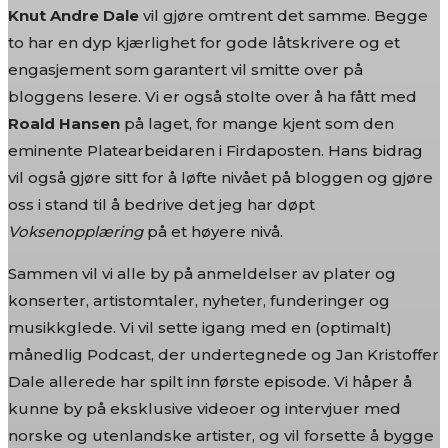
Knut Andre Dale
vil gjøre omtrent det samme. Begge
to har en dyp kjærlighet for gode låtskrivere og et
engasjement som garantert vil smitte over på
bloggens lesere. Vi er også stolte over å ha fått med
Roald Hansen
på laget, for mange kjent som den
eminente Platearbeidaren i Firdaposten. Hans bidrag
vil også gjøre sitt for å løfte nivået på bloggen og gjøre
oss i stand til å bedrive det jeg har døpt
Voksenopplæring
på et høyere nivå.
Sammen vil vi alle by på anmeldelser av plater og
konserter, artistomtaler, nyheter, funderinger og
musikkglede. Vi vil sette igang med en (optimalt)
månedlig Podcast, der undertegnede og Jan Kristoffer
Dale allerede har spilt inn første episode. Vi håper å
kunne by på eksklusive videoer og intervjuer med
norske og utenlandske artister, og vil forsette å bygge