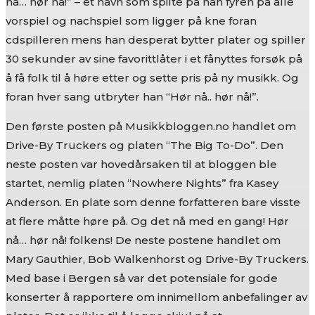
nå… hør nå!” – et navn som spilte på han fyren på alle
vorspiel og nachspiel som ligger på kne foran
cdspilleren mens han desperat bytter plater og spiller
30 sekunder av sine favorittlåter i et fånyttes forsøk på
å få folk til å høre etter og sette pris på ny musikk. Og
foran hver sang utbryter han “Hør nå.. hør nå!”.
Den første posten på Musikkbloggen.no handlet om
Drive-By Truckers og platen “The Big To-Do”. Den
neste posten var hovedårsaken til at bloggen ble
startet, nemlig platen “Nowhere Nights” fra Kasey
Anderson. En plate som denne forfatteren bare visste
at flere måtte høre på. Og det nå med en gang! Hør
nå… hør nå! folkens! De neste postene handlet om
Mary Gauthier, Bob Walkenhorst og Drive-By Truckers.
Med base i Bergen så var det potensiale for gode
konserter å rapportere om innimellom anbefalinger av