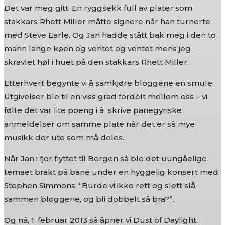
Det var meg gitt. En ryggsekk full av plater som
stakkars Rhett Miller måtte signere når han turnerte
med Steve Earle. Og Jan hadde stått bak meg i den to
mann lange køen og ventet og ventet mens jeg
skravlet høl i huet på den stakkars Rhett Miller.
Etterhvert begynte vi å samkjøre bloggene en smule.
Utgivelser ble til en viss grad fordélt mellom oss – vi
følte det var lite poeng i å skrive panegyriske
anmeldelser om samme plate når det er så mye
musikk der ute som må deles.
Når Jan i fjor flyttet til Bergen så ble det uungåelige
temaet brakt på bane under en hyggelig konsert med
Stephen Simmons. “Burde vi ikke rett og slett slå
sammen bloggene, og bli dobbelt så bra?”.
Og nå, 1. februar 2013 så åpner vi Dust of Daylight.