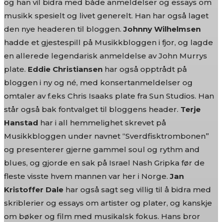
og han vil bidra med både anmeldelser og essays om
musikk spesielt og livet generelt. Han har også laget
den nye headeren til bloggen.
Johnny Wilhelmsen
hadde et gjestespill på Musikkbloggen i fjor, og lagde
en allerede legendarisk anmeldelse av John Murrys
plate.
Eddie Christiansen
har også opptrådt på
bloggen i ny og né, med konsertanmeldelser og
omtaler av f.eks Chris Isaaks plate fra Sun Studios. Han
står også bak fontvalget til bloggens header.
Terje
Hanstad
har i all hemmelighet skrevet på
Musikkbloggen under navnet “Sverdfisktrombonen”
og presenterer gjerne gammel soul og rythm and
blues, og gjorde en sak på Israel Nash Gripka før de
fleste visste hvem mannen var her i Norge.
Jan
Kristoffer Dale
har også sagt seg villig til å bidra med
skriblerier og essays om artister og plater, og kanskje
om bøker og film med musikalsk fokus. Hans bror