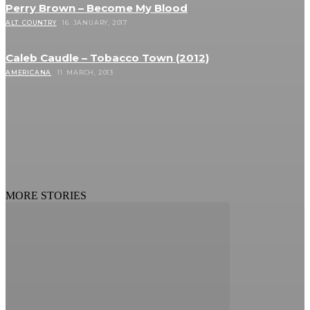
Perry Brown – Become My Blood
ALT. COUNTRY
16. JANUARY, 2017
Caleb Caudle – Tobacco Town (2012)
AMERICANA
11. MARCH, 2013
MORE STORIES