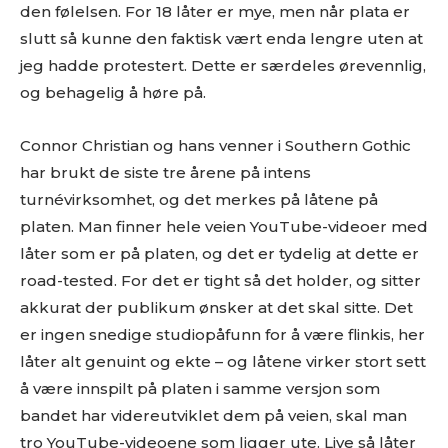
den følelsen. For 18 låter er mye, men når plata er
slutt så kunne den faktisk vært enda lengre uten at
jeg hadde protestert. Dette er særdeles ørevennlig,
og behagelig å høre på.
Connor Christian og hans venner i Southern Gothic
har brukt de siste tre årene på intens
turnévirksomhet, og det merkes på låtene på
platen. Man finner hele veien YouTube-videoer med
låter som er på platen, og det er tydelig at dette er
road-tested. For det er tight så det holder, og sitter
akkurat der publikum ønsker at det skal sitte. Det
er ingen snedige studiopåfunn for å være flinkis, her
låter alt genuint og ekte – og låtene virker stort sett
å være innspilt på platen i samme versjon som
bandet har videreutviklet dem på veien, skal man
tro YouTube-videoene som ligger ute. Live så låter