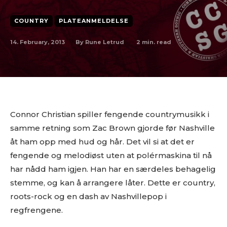
COUNTRY
PLATEANMELDELSE
14. February, 2013
2
min. read
By
Rune Letrud
Connor Christian spiller fengende countrymusikk i
samme retning som Zac Brown gjorde før Nashville
åt ham opp med hud og hår. Det vil si at det er
fengende og melodiøst uten at polérmaskina til nå
har nådd ham igjen. Han har en særdeles behagelig
stemme, og kan å arrangere låter. Dette er country,
roots-rock og en dash av Nashvillepop i
regfrengene.