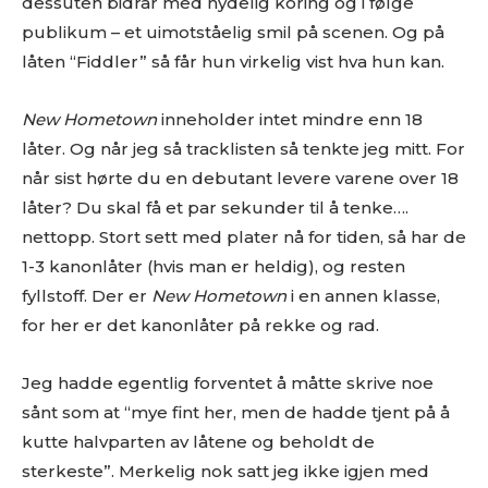
dessuten bidrar med nydelig koring og i følge
publikum – et uimotståelig smil på scenen. Og på
låten “Fiddler” så får hun virkelig vist hva hun kan.
New Hometown
inneholder intet mindre enn 18
låter. Og når jeg så tracklisten så tenkte jeg mitt. For
når sist hørte du en debutant levere varene over 18
låter? Du skal få et par sekunder til å tenke….
nettopp. Stort sett med plater nå for tiden, så har de
1-3 kanonlåter (hvis man er heldig), og resten
fyllstoff. Der er
New Hometown
i en annen klasse,
for her er det kanonlåter på rekke og rad.
Jeg hadde egentlig forventet å måtte skrive noe
sånt som at “mye fint her, men de hadde tjent på å
kutte halvparten av låtene og beholdt de
sterkeste”. Merkelig nok satt jeg ikke igjen med