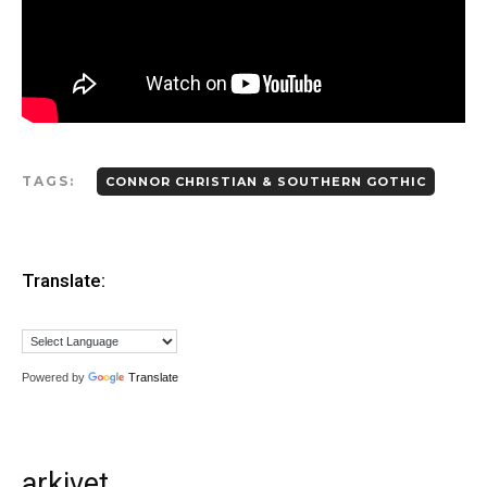
tidspunkt spørre deg om MP3er hvis musikken skal
vurderes.
IKKE send linker til Spotify, Tidal eller iTunes som eneste
sted å høre musikken
. Flere i redaksjonen styrer unna
disse stedene, så henvendelser med linker dit som eneste
sted får dessverre møte “delete”-knappen.
Gjerne en link til en EPK som beskriver prosjektet ditt
.
TAGS:
CONNOR CHRISTIAN & SOUTHERN GOTHIC
Og gjerne linker til din nettside eller en Facebookside hvor
vi kan lese litt mer om deg.
Link til nedlastbare pressebilder. Og coverbilde til platen.
Minst 1024px bredde er fint.
Translate:
Det er lov å purre oss opp etter en liten stund.
Erfaringsmessig så er det uhyre vanskelig å få hørt og sjekket
alt, så en høflig påminnelse om at du har sendt oss musikken
din er godt innafor.
Powered by
Translate
Og vi er hverken så strenge eller skumle som disse punktene
skulle tilsi
arkivet