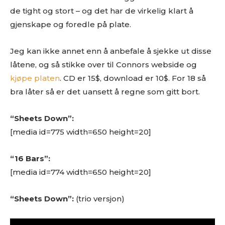
de tight og stort – og det har de virkelig klart å
gjenskape og foredle på plate.
Jeg kan ikke annet enn å anbefale å sjekke ut disse
låtene, og så stikke over til Connors webside og
kjøpe platen
. CD er 15$, download er 10$. For 18 så
bra låter så er det uansett å regne som gitt bort.
“Sheets Down”:
[media id=775 width=650 height=20]
“16 Bars”:
Ønsker du omtale på Dust of Daylight?
[media id=774 width=650 height=20]
“Sheets Down”:
(trio versjon)