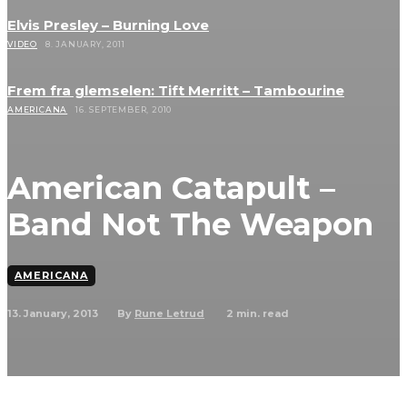
Elvis Presley – Burning Love
VIDEO
8. JANUARY, 2011
Frem fra glemselen: Tift Merritt – Tambourine
AMERICANA
16. SEPTEMBER, 2010
American Catapult –
Band Not The Weapon
AMERICANA
13. January, 2013
2
min. read
By
Rune Letrud