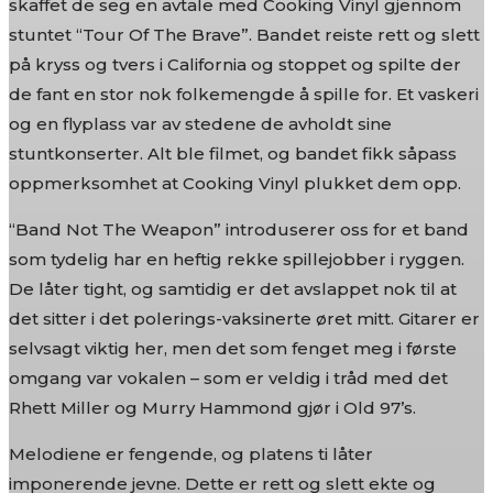
skaffet de seg en avtale med Cooking Vinyl gjennom
stuntet “Tour Of The Brave”. Bandet reiste rett og slett
på kryss og tvers i California og stoppet og spilte der
de fant en stor nok folkemengde å spille for. Et vaskeri
og en flyplass var av stedene de avholdt sine
stuntkonserter. Alt ble filmet, og bandet fikk såpass
oppmerksomhet at Cooking Vinyl plukket dem opp.
“Band Not The Weapon” introduserer oss for et band
som tydelig har en heftig rekke spillejobber i ryggen.
De låter tight, og samtidig er det avslappet nok til at
det sitter i det polerings-vaksinerte øret mitt. Gitarer er
selvsagt viktig her, men det som fenget meg i første
omgang var vokalen – som er veldig i tråd med det
Rhett Miller og Murry Hammond gjør i Old 97’s.
Melodiene er fengende, og platens ti låter
imponerende jevne. Dette er rett og slett ekte og