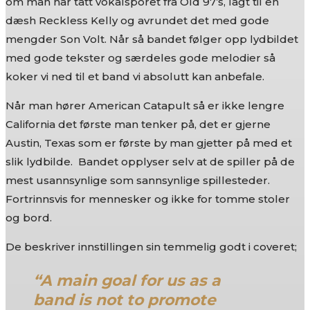
om man har tatt vokalsporet fra Old 97’s, lagt til en
dæsh Reckless Kelly og avrundet det med gode
mengder Son Volt. Når så bandet følger opp lydbildet
med gode tekster og særdeles gode melodier så
koker vi ned til et band vi absolutt kan anbefale.
Når man hører American Catapult så er ikke lengre
California det første man tenker på, det er gjerne
Austin, Texas som er første by man gjetter på med et
slik lydbilde. Bandet opplyser selv at de spiller på de
mest usannsynlige som sannsynlige spillesteder.
Fortrinnsvis for mennesker og ikke for tomme stoler
og bord.
De beskriver innstillingen sin temmelig godt i coveret;
“A main goal for us as a
band is not to promote