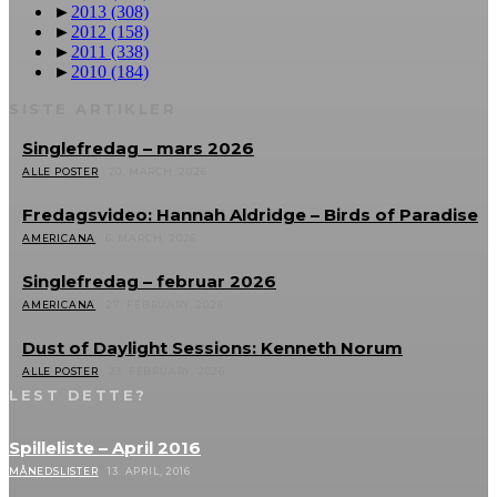
►
2013
(308)
►
2012
(158)
►
2011
(338)
►
2010
(184)
SISTE ARTIKLER
Singlefredag – mars 2026
ALLE POSTER
20. MARCH, 2026
Fredagsvideo: Hannah Aldridge – Birds of Paradise
AMERICANA
6. MARCH, 2026
Singlefredag – februar 2026
AMERICANA
27. FEBRUARY, 2026
Dust of Daylight Sessions: Kenneth Norum
ALLE POSTER
23. FEBRUARY, 2026
LEST DETTE?
Spilleliste – April 2016
MÅNEDSLISTER
13. APRIL, 2016