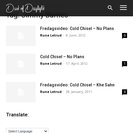
Forsiden
Tags
Jimmy Barnes
Tag: Jimmy Barnes
Fredagsvideo: Cold Chisel – No Plans
Rune Letrud
-
8. June, 2012
0
Cold Chisel – No Plans
Ønsker du omtale på Dust of Daylight?
Rune Letrud
-
17. April, 2012
1
Fredagsvideo: Cold Chisel – Khe Sahn
Rune Letrud
-
28. January, 2011
0
Translate:
Les bloggen.
Passer din musikk inn blant platene vi skriver
om? Dust of Daylight er på mange måter en nisjeblogg, så
sjekk om din musikk ligger i noen av kategoriene vi fokuserer