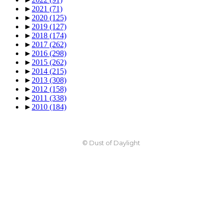
►
2021
(71)
►
2020
(125)
►
2019
(127)
►
2018
(174)
►
2017
(262)
►
2016
(298)
►
2015
(262)
►
2014
(215)
►
2013
(308)
►
2012
(158)
►
2011
(338)
►
2010
(184)
© Dust of Daylight