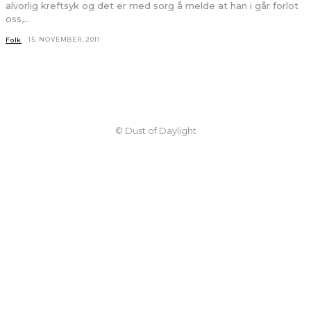
alvorlig kreftsyk og det er med sorg å melde at han i går forlot
oss,...
15. NOVEMBER, 2011
Folk
© Dust of Daylight
Minneord