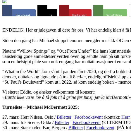
Facebook
X
Pinterest
WhatsApp
ENDELIG! Her er julegaven til dere fra oss. Vi har endelig klart å få 
Siden den gang har Michael sluppet enorme mengder musikk OG en selvbi
Platene “Willow Springs” og “Out From Under” ble hans kunstnerisk
uanstendig gode anmeldelser verden over, og sendte ham på sitt før
som en helstøpt plate som nok en gang har mottatt ovasjoner i en saml
“What in the World” kom så ut i pandemiåret 2020, og derfra boblet de
demoer, outtakes og lignende på totalt 8 cd-er, endelig offisielt slipp
“St. Paul’s Boulevard” kom ut i 2022, så kom endelig boken – memoa
Vi siterer Eddie, og ønsker velkommen til konsert:
«Burde ikke være lov å få folk til å grine før lunsj, jævla McDermott!»
Turnéliste – Michael McDermott 2025:
27. mars: Herr Nilsen, Oslo /
Billetter
|
Facebookevent
(kontakt:
Herr
29. mars: Iris Scene, Odda /
Billetter
|
Facebookevent
(ETTERMIDDA
30. mars: Statsraaden Bar, Bergen /
Billetter
|
Facebookevent
.
(FÅ bil