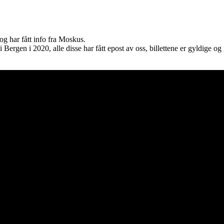
og har fått info fra Moskus.
Bergen i 2020, alle disse har fått epost av oss, billettene er gyldige og
st of Daylight?
 din musikk inn blant platene vi skriver om? Dust of Daylight er på mange
 ligger i noen av kategoriene vi fokuserer på. På den måten slipper både du 
r inn. Kult! Send oss en epost på
review@musikkbloggen.no
.