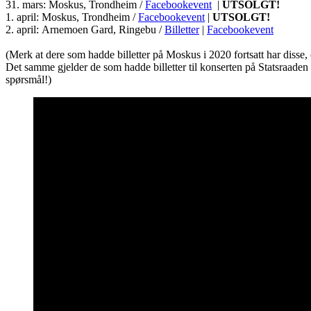
31. mars: Moskus, Trondheim /
Facebookevent
|
UTSOLGT!
1. april: Moskus, Trondheim /
Facebookevent
|
UTSOLGT!
2. april: Arnemoen Gard, Ringebu /
Billetter
|
Facebookevent
(Merk at dere som hadde billetter på Moskus i 2020 fortsatt har disse, 
Det samme gjelder de som hadde billetter til konserten på Statsraaden i 
spørsmål!)
Ønsker du omtale på Du
Les bloggen.
Passer
sjekk om din musikk
Musikken din passe