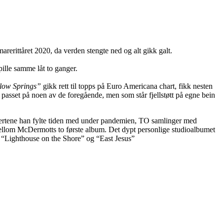
arerittåret 2020, da verden stengte ned og alt gikk galt.
ille samme låt to ganger.
low Springs”
gikk rett til topps på Euro Americana chart, fikk nesten
e passet på noen av de foregående, men som står fjellstøtt på egne bein
onsertene han fylte tiden med under pandemien, TO samlinger med
is mellom McDermotts to første album. Det dypt personlige studioalbumet
 “Lighthouse on the Shore” og “East Jesus”