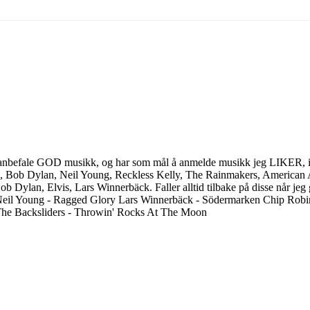
ller anbefale GOD musikk, og har som mål å anmelde musikk jeg LIKER, is
, Bob Dylan, Neil Young, Reckless Kelly, The Rainmakers, American A
b Dylan, Elvis, Lars Winnerbäck. Faller alltid tilbake på disse når jeg 
Neil Young - Ragged Glory Lars Winnerbäck - Södermarken Chip Rob
The Backsliders - Throwin' Rocks At The Moon