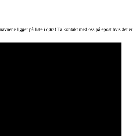
 navnene ligger på liste i døra! Ta kontakt med oss på epost hvis det er
 måter en nisjeblogg, så
og vi å kaste bort tid.