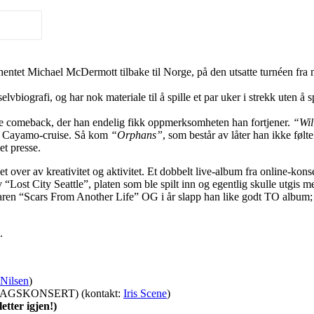
hentet Michael McDermott tilbake til Norge, på den utsatte turnéen fra m
ografi, og har nok materiale til å spille et par uker i strekk uten å sp
e comeback, der han endelig fikk oppmerksomheten han fortjener.
“Wil
ste Cayamo-cruise. Så kom
“Orphans”
, som består av låter han ikke følt
et presse.
t over av kreativitet og aktivitet. Et dobbelt live-album fra online-k
 av “Lost City Seattle”, platen som ble spilt inn og egentlig skulle utg
ren “Scars From Another Life” OG i år slapp han like godt TO album;
.
 Nilsen
)
GSKONSERT) (kontakt:
Iris Scene
)
letter igjen!)