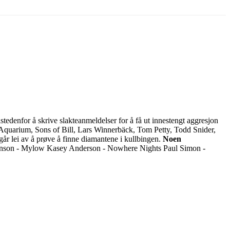
tedenfor å skrive slakteanmeldelser for å få ut innestengt aggresjon
quarium, Sons of Bill, Lars Winnerbäck, Tom Petty, Todd Snider,
går lei av å prøve å finne diamantene i kullbingen.
Noen
inson - Mylow Kasey Anderson - Nowhere Nights Paul Simon -