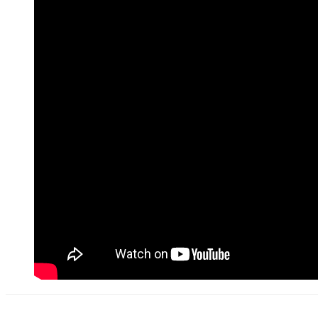
Den bør som MINI
Litt om deg. 
Link til et s
(gode eksemp
Platen som 
En stream på 
vurderes.
IKKE send li
unna disse st
Gjerne en li
hvor vi kan l
Link til nedl
Det er lov å purre o
høflig påminnelse o
Og vi er hverken så stre