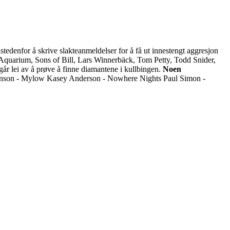
tedenfor å skrive slakteanmeldelser for å få ut innestengt aggresjon
quarium, Sons of Bill, Lars Winnerbäck, Tom Petty, Todd Snider,
går lei av å prøve å finne diamantene i kullbingen.
Noen
inson - Mylow Kasey Anderson - Nowhere Nights Paul Simon -