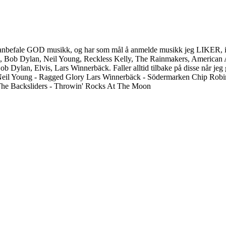
ller anbefale GOD musikk, og har som mål å anmelde musikk jeg LIKER, is
, Bob Dylan, Neil Young, Reckless Kelly, The Rainmakers, American A
b Dylan, Elvis, Lars Winnerbäck. Faller alltid tilbake på disse når jeg 
Neil Young - Ragged Glory Lars Winnerbäck - Södermarken Chip Rob
The Backsliders - Throwin' Rocks At The Moon