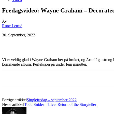
Fredagsvideo: Wayne Graham – Decorate
Av
Rune Letrud
-
30. September, 2022
Facebook
X
Pinterest
WhatsApp
Vi er veldig glad i Wayne Graham her på bruket, og Arnulf ga streng 
kommende album. Perfeksjon på under fem minutter.
Forrige artikkel
Singlefredag – september 2022
Neste artikkel
Todd Snider – Live: Return of the Storyteller