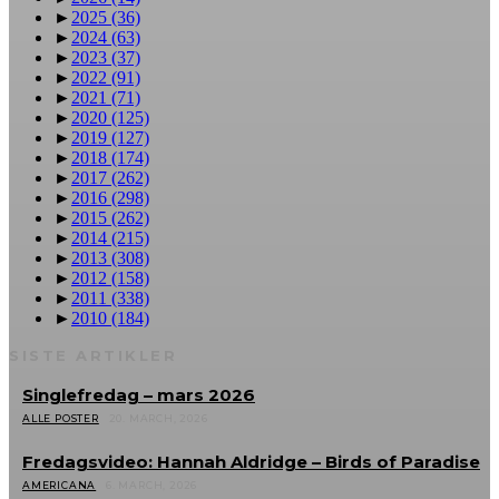
►
2025
(36)
►
2024
(63)
►
2023
(37)
►
2022
(91)
►
2021
(71)
►
2020
(125)
►
2019
(127)
►
2018
(174)
►
2017
(262)
►
2016
(298)
►
2015
(262)
►
2014
(215)
►
2013
(308)
►
2012
(158)
►
2011
(338)
►
2010
(184)
SISTE ARTIKLER
Singlefredag – mars 2026
ALLE POSTER
20. MARCH, 2026
Fredagsvideo: Hannah Aldridge – Birds of Paradise
AMERICANA
6. MARCH, 2026