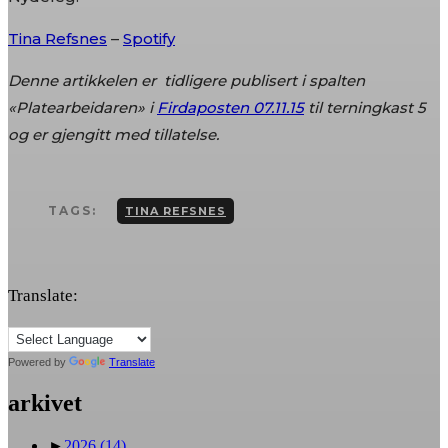
Tina Refsnes
–
Spotify
Denne artikkelen er tidligere publisert i spalten
«Platearbeidaren» i
Firdaposten 07.11.15
til terningkast 5
og er gjengitt med tillatelse.
TAGS:
TINA REFSNES
Translate:
Powered by
Translate
arkivet
►
2026
(14)