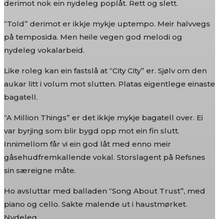
derimot nok ein nydeleg poplåt. Rett og slett.
“Told” derimot er ikkje mykje uptempo. Meir halvvegs
på temposida. Men heile vegen god melodi og
nydeleg vokalarbeid.
Like roleg kan ein fastslå at “City City” er. Sjølv om den
aukar litt i volum mot slutten. Platas eigentlege einaste
bagatell.
“A Million Things” er det ikkje mykje bagatell over. Ei
var byrjing som blir bygd opp mot ein fin slutt.
Innimellom får vi ein god låt med enno meir
gåsehudfremkallende vokal. Storslagent på Refsnes
sin særeigne måte.
Ho avsluttar med balladen “Song About Trust”, med
piano og cello. Sakte malende ut i haustmørket.
Nydeleg.