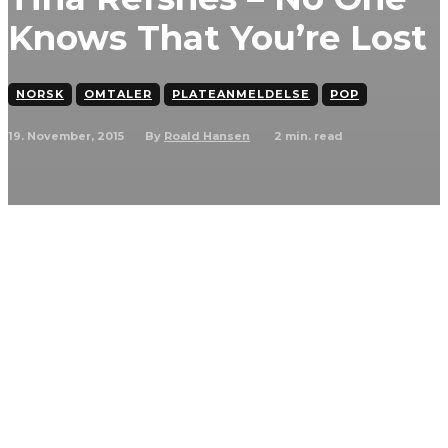
Knows That You’re Lost
NORSK
OMTALER
PLATEANMELDELSE
POP
19. November, 2015
2
min. read
By
Roald Hansen