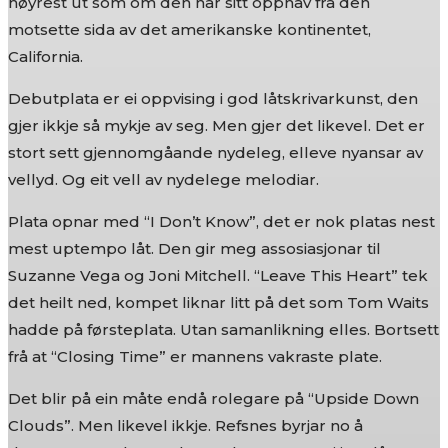
høyrest ut som om den har sitt opphav frå den
motsette sida av det amerikanske kontinentet,
California.
Debutplata er ei oppvising i god låtskrivarkunst, den
gjer ikkje så mykje av seg. Men gjer det likevel. Det er
stort sett gjennomgåande nydeleg, elleve nyansar av
vellyd. Og eit vell av nydelege melodiar.
Plata opnar med “I Don’t Know”, det er nok platas nest
mest uptempo låt. Den gir meg assosiasjonar til
Suzanne Vega og Joni Mitchell. “Leave This Heart” tek
det heilt ned, kompet liknar litt på det som Tom Waits
hadde på førsteplata. Utan samanlikning elles. Bortsett
frå at “Closing Time” er mannens vakraste plate.
Det blir på ein måte endå rolegare på “Upside Down
Clouds”. Men likevel ikkje. Refsnes byrjar no å