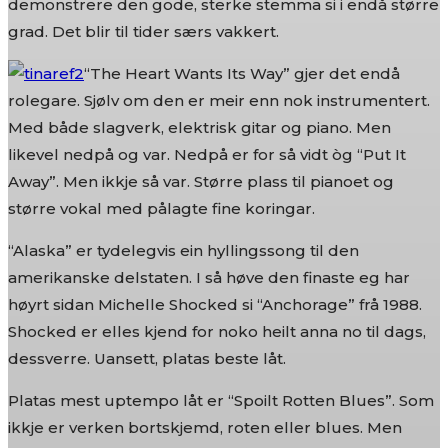
demonstrere den gode, sterke stemma si i endå større
grad. Det blir til tider særs vakkert.
“The Heart Wants Its Way” gjer det endå
rolegare. Sjølv om den er meir enn nok instrumentert.
Med både slagverk, elektrisk gitar og piano. Men
likevel nedpå og var. Nedpå er for så vidt òg “Put It
Away”. Men ikkje så var. Større plass til pianoet og
større vokal med pålagte fine koringar.
“Alaska” er tydelegvis ein hyllingssong til den
amerikanske delstaten. I så høve den finaste eg har
høyrt sidan Michelle Shocked si “Anchorage” frå 1988.
Shocked er elles kjend for noko heilt anna no til dags,
dessverre. Uansett, platas beste låt.
Platas mest uptempo låt er “Spoilt Rotten Blues”. Som
ikkje er verken bortskjemd, roten eller blues. Men