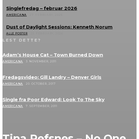
Singlefredag – februar 2026
AMERICANA
27. FEBRUARY, 2026
Dust of Daylight Sessions: Kenneth Norum
ALLE POSTER
23. FEBRUARY, 2026
LEST DETTE?
Adam’s House Cat – Town Burned Down
AMERICANA
3. NOVEMBER, 2011
Fredagsvideo: Gill Landry – Denver Girls
AMERICANA
20. OCTOBER, 2017
Single fra Poor Edward: Look To The Sky
AMERICANA
7. SEPTEMBER, 2011
Tina Refsnes – No One