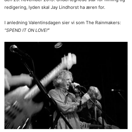
redigering, lyden skal Jay Lindhorst ha æren for.
I anledning Valentinsdagen sier vi som The Rainmakers:
“SPEND IT ON LOVE!
“