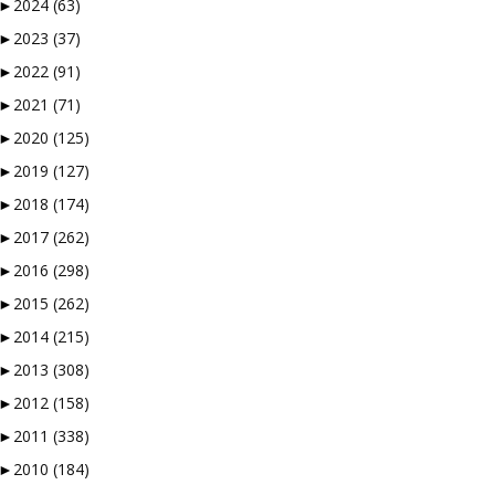
►
2024
(63)
 og vi å kaste bort tid.
►
2023
(37)
►
2022
(91)
►
2021
(71)
►
2020
(125)
å måtte logge inn…
►
2019
(127)
verktøyene som finnes. En
►
2018
(174)
 musikken skal vurderes.
►
2017
(262)
 redaksjonen styrer unna
”-knappen.
►
2016
(298)
ller en Facebookside hvor
►
2015
(262)
►
2014
(215)
►
2013
(308)
ørt og sjekket alt, så en
►
2012
(158)
►
2011
(338)
►
2010
(184)