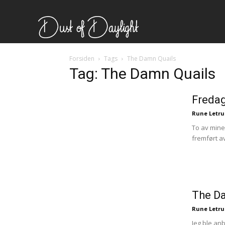
Forsiden
Tags
The Damn Quails
Tag: The Damn Quails
Fredag
Rune Letr
To av mine 
fremført av
Ønsker du omtale på Dus
The D
Rune Letr
Les bloggen.
Passer d
Jeg ble an