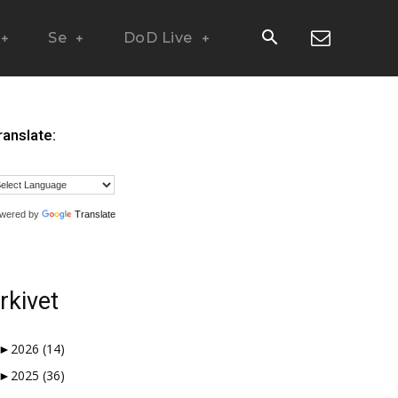
Se
DoD Live
ranslate:
wered by
Translate
rkivet
►
2026
(14)
►
2025
(36)
 måter en nisjeblogg, så