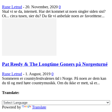
Rune Letrud
-
20. November, 2020
0
Skal vi se da, internett. Har det kommet ut noen singler siden sist?
Oi... circa tusen, sier du? Da får vi anbefale noen av favorittene...
Pat Reedy & The Longtime Goners på Norgesturné
Rune Letrud
-
1. August, 2019
0
Sommeren er countryfestivalenes tid i Norge. På noen av dem kan
du til og med høre countrymusikk. Om du ikke er mett, så er...
Translate:
Powered by
Translate