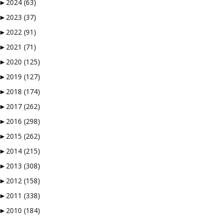
►
2024
(63)
 og vi å kaste bort tid.
►
2023
(37)
►
2022
(91)
►
2021
(71)
►
2020
(125)
å måtte logge inn…
►
2019
(127)
verktøyene som finnes. En
►
2018
(174)
 musikken skal vurderes.
►
2017
(262)
 redaksjonen styrer unna
”-knappen.
►
2016
(298)
ller en Facebookside hvor
►
2015
(262)
►
2014
(215)
►
2013
(308)
ørt og sjekket alt, så en
►
2012
(158)
►
2011
(338)
►
2010
(184)