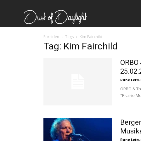
Forsiden
Tags
Kim Fairchild
Tag: Kim Fairchild
ORBO &
25.02.
Rune Letr
ORBO & The
"Prairie M
Ønsker du omtale på Dus
Bergen
Musik
Les bloggen.
Passer d
Rune Letr