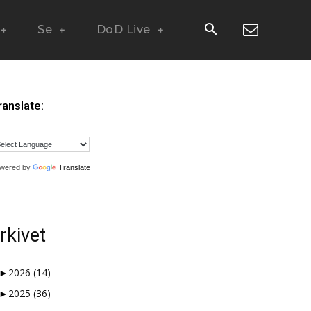
Se
DoD Live
ranslate:
wered by
Translate
rkivet
►
2026
(14)
►
2025
(36)
 måter en nisjeblogg, så