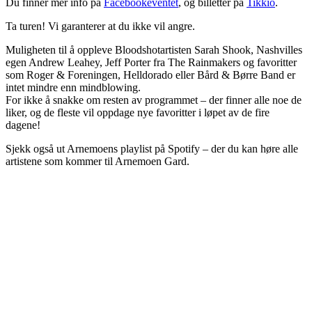
Du finner mer info på
Facebookeventet
, og billetter på
Tikkio
.
Ta turen! Vi garanterer at du ikke vil angre.
Muligheten til å oppleve Bloodshotartisten Sarah Shook, Nashvilles
egen Andrew Leahey, Jeff Porter fra The Rainmakers og favoritter
som Roger & Foreningen, Helldorado eller Bård & Børre Band er
intet mindre enn mindblowing.
For ikke å snakke om resten av programmet – der finner alle noe de
liker, og de fleste vil oppdage nye favoritter i løpet av de fire
dagene!
Sjekk også ut Arnemoens playlist på Spotify – der du kan høre alle
artistene som kommer til Arnemoen Gard.