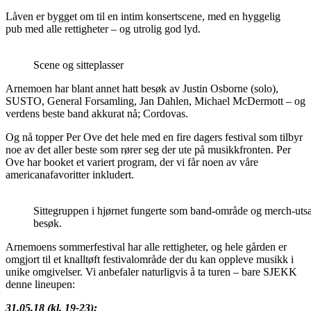
Låven er bygget om til en intim konsertscene, med en hyggelig
pub med alle rettigheter – og utrolig god lyd.
Scene og sitteplasser
Arnemoen har blant annet hatt besøk av Justin Osborne (solo),
SUSTO, General Forsamling, Jan Dahlen, Michael McDermott – og
verdens beste band akkurat nå; Cordovas.
Og nå topper Per Ove det hele med en fire dagers festival som tilbyr
noe av det aller beste som rører seg der ute på musikkfronten. Per
Ove har booket et variert program, der vi får noen av våre
americanafavoritter inkludert.
Sittegruppen i hjørnet fungerte som band-område og merch-uts
besøk.
Arnemoens sommerfestival har alle rettigheter, og hele gården er
omgjort til et knalltøft festivalområde der du kan oppleve musikk i
unike omgivelser. Vi anbefaler naturligvis å ta turen – bare SJEKK
denne lineupen:
31.05.18 (kl. 19-23):