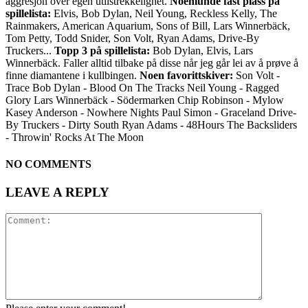
aggresjon over egen utilstrekkelighet.
Noenlunde fast plass på
spillelista:
Elvis, Bob Dylan, Neil Young, Reckless Kelly, The
Rainmakers, American Aquarium, Sons of Bill, Lars Winnerbäck,
Tom Petty, Todd Snider, Son Volt, Ryan Adams, Drive-By
Truckers...
Topp 3 på spillelista:
Bob Dylan, Elvis, Lars
Winnerbäck. Faller alltid tilbake på disse når jeg går lei av å prøve å
finne diamantene i kullbingen.
Noen favorittskiver:
Son Volt -
Trace Bob Dylan - Blood On The Tracks Neil Young - Ragged
Glory Lars Winnerbäck - Södermarken Chip Robinson - Mylow
Kasey Anderson - Nowhere Nights Paul Simon - Graceland Drive-
By Truckers - Dirty South Ryan Adams - 48Hours The Backsliders
- Throwin' Rocks At The Moon
NO COMMENTS
LEAVE A REPLY