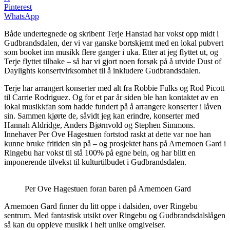
Pinterest
WhatsApp
Både undertegnede og skribent Terje Hanstad har vokst opp midt i
Gudbrandsdalen, der vi var ganske bortskjemt med en lokal pubvert
som booket inn musikk flere ganger i uka. Etter at jeg flyttet ut, og
Terje flyttet tilbake – så har vi gjort noen forsøk på å utvide Dust of
Daylights konsertvirksomhet til å inkludere Gudbrandsdalen.
Terje har arrangert konserter med alt fra Robbie Fulks og Rod Picott
til Carrie Rodriguez. Og for et par år siden ble han kontaktet av en
lokal musikkfan som hadde fundert på å arrangere konserter i låven
sin. Sammen kjørte de, såvidt jeg kan erindre, konserter med
Hannah Aldridge, Anders Bjørnvold og Stephen Simmons.
Innehaver Per Ove Hagestuen fortstod raskt at dette var noe han
kunne bruke fritiden sin på – og prosjektet hans på Arnemoen Gard i
Ringebu har vokst til stå 100% på egne bein, og har blitt en
imponerende tilvekst til kulturtilbudet i Gudbrandsdalen.
Per Ove Hagestuen foran baren på Arnemoen Gard
Arnemoen Gard finner du litt oppe i dalsiden, over Ringebu
sentrum. Med fantastisk utsikt over Ringebu og Gudbrandsdalslågen
så kan du oppleve musikk i helt unike omgivelser.