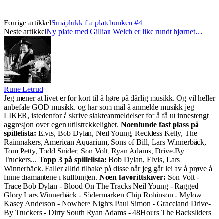
Forrige artikkel
Småplukk fra platebunken #4
Neste artikkel
Ny plate med Gillian Welch er like rundt hjørnet…
Rune Letrud
Jeg mener at livet er for kort til å høre på dårlig musikk. Og vil heller
anbefale GOD musikk, og har som mål å anmelde musikk jeg
LIKER, istedenfor å skrive slakteanmeldelser for å få ut innestengt
aggresjon over egen utilstrekkelighet.
Noenlunde fast plass på
spillelista:
Elvis, Bob Dylan, Neil Young, Reckless Kelly, The
Rainmakers, American Aquarium, Sons of Bill, Lars Winnerbäck,
Tom Petty, Todd Snider, Son Volt, Ryan Adams, Drive-By
Truckers...
Topp 3 på spillelista:
Bob Dylan, Elvis, Lars
Winnerbäck. Faller alltid tilbake på disse når jeg går lei av å prøve å
finne diamantene i kullbingen.
Noen favorittskiver:
Son Volt -
Trace Bob Dylan - Blood On The Tracks Neil Young - Ragged
Glory Lars Winnerbäck - Södermarken Chip Robinson - Mylow
Kasey Anderson - Nowhere Nights Paul Simon - Graceland Drive-
By Truckers - Dirty South Ryan Adams - 48Hours The Backsliders