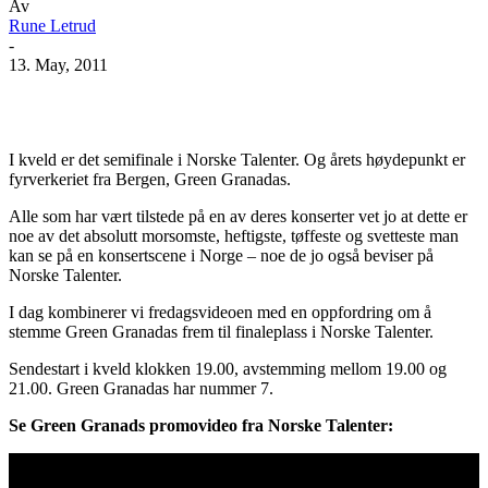
Av
Rune Letrud
-
13. May, 2011
Facebook
X
Pinterest
WhatsApp
I kveld er det semifinale i Norske Talenter. Og årets høydepunkt er
fyrverkeriet fra Bergen, Green Granadas.
Alle som har vært tilstede på en av deres konserter vet jo at dette er
noe av det absolutt morsomste, heftigste, tøffeste og svetteste man
kan se på en konsertscene i Norge – noe de jo også beviser på
Norske Talenter.
I dag kombinerer vi fredagsvideoen med en oppfordring om å
stemme Green Granadas frem til finaleplass i Norske Talenter.
Sendestart i kveld klokken 19.00, avstemming mellom 19.00 og
21.00. Green Granadas har nummer 7.
Se Green Granads promovideo fra Norske Talenter: