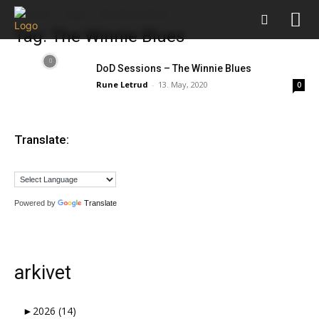
Forsiden
Tags
The Winnie Blues
Tag: The Winnie Blues
DoD Sessions – The Winnie Blues
Rune Letrud
-
13. May, 2020
0
Translate:
Powered by
Translate
arkivet
►
2026
(14)