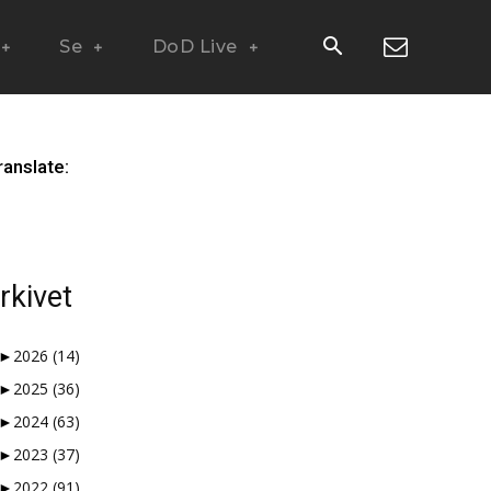
Se
DoD Live
ranslate:
rkivet
►
2026
(14)
►
2025
(36)
 måter en nisjeblogg, så
►
2024
(63)
 og vi å kaste bort tid.
►
2023
(37)
►
2022
(91)