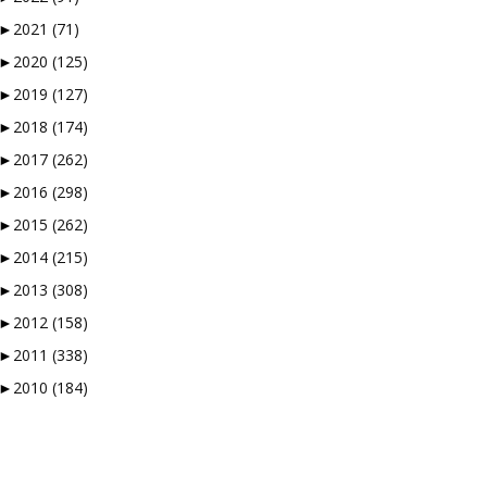
►
2021
(71)
å måtte logge inn…
►
2020
(125)
►
2019
(127)
verktøyene som finnes. En
►
2018
(174)
 musikken skal vurderes.
 redaksjonen styrer unna
►
2017
(262)
”-knappen.
►
2016
(298)
ller en Facebookside hvor
►
2015
(262)
►
2014
(215)
ørt og sjekket alt, så en
►
2013
(308)
►
2012
(158)
►
2011
(338)
►
2010
(184)