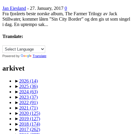
Jan Eiesland
-
27. January, 2017
0
Fra fjorårets beste norske album, The Farmer Trilogy av Jack
Stillwater, kommer låten ”Sin City Border” og den gis ut som singel
i dag. En uptempo sak...
Translate:
Powered by
Translate
arkivet
►
2026
(14)
►
2025
(36)
►
2024
(63)
►
2023
(37)
►
2022
(91)
►
2021
(71)
►
2020
(125)
►
2019
(127)
►
2018
(174)
►
2017
(262)