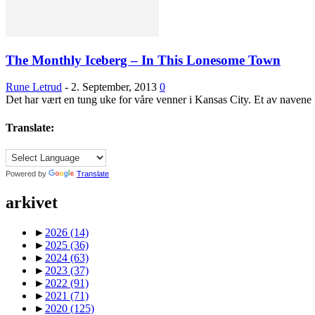
The Monthly Iceberg – In This Lonesome Town
Rune Letrud
-
2. September, 2013
0
Det har vært en tung uke for våre venner i Kansas City. Et av navene
Translate:
Powered by
Translate
arkivet
►
2026
(14)
►
2025
(36)
►
2024
(63)
►
2023
(37)
►
2022
(91)
►
2021
(71)
►
2020
(125)