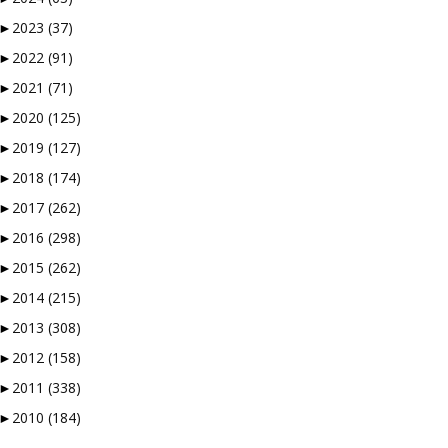
 og vi å kaste bort tid.
►
2023
(37)
►
2022
(91)
►
2021
(71)
►
2020
(125)
å måtte logge inn…
►
2019
(127)
verktøyene som finnes. En
►
2018
(174)
 musikken skal vurderes.
►
2017
(262)
 redaksjonen styrer unna
►
2016
(298)
”-knappen.
ller en Facebookside hvor
►
2015
(262)
►
2014
(215)
►
2013
(308)
ørt og sjekket alt, så en
►
2012
(158)
►
2011
(338)
►
2010
(184)