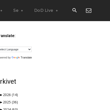
Se
DoD Live
ranslate:
wered by
Translate
rkivet
►
2026
(14)
►
2025
(36)
 måter en nisjeblogg, så
►
2024
(63)