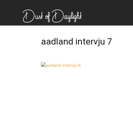
aadland intervju 7
Ønsker du omtale på Dus
Les bloggen.
Passer d