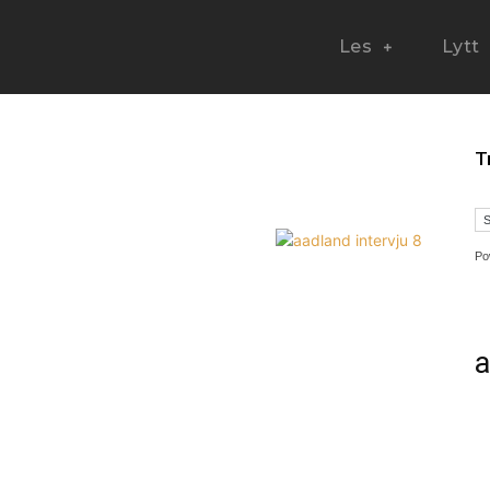
Les
Lytt
T
Po
t of Daylight?
a
in musikk inn blant platene vi skriver om? Dust of Daylight er på mange