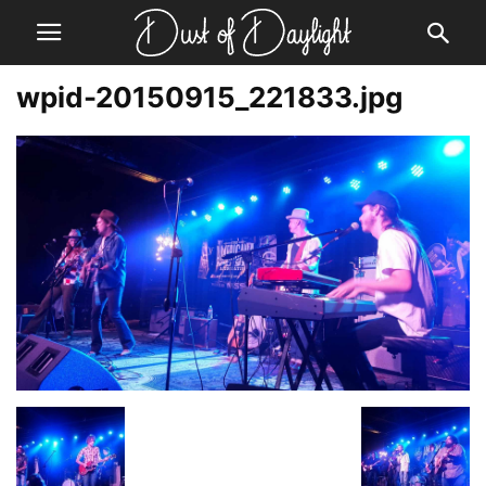
wpid-20150915_221833.jpg