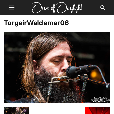
TorgeirWaldemar06