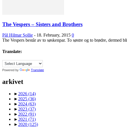
The Vespers – Sisters and Brothers
Pål Hilmar Sollie
-
18. February, 2015
0
The Vespers består av to søskenpar. To søstre og to brødre, dermed bli
Translate:
Powered by
Translate
arkivet
►
2026
(14)
►
2025
(36)
►
2024
(63)
►
2023
(37)
►
2022
(91)
►
2021
(71)
►
2020
(125)