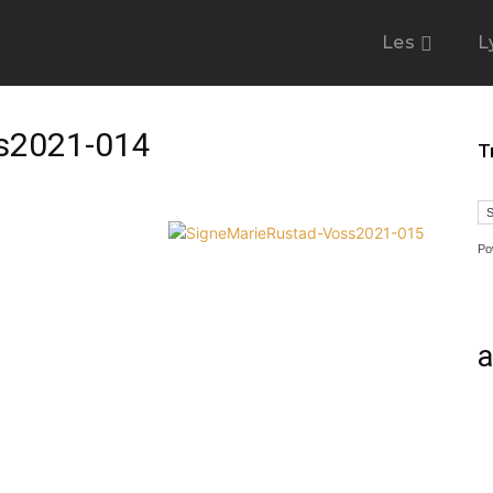
Les
L
s2021-014
T
Po
a