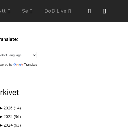
ytt
Se
DoD Live
ranslate:
wered by
Translate
rkivet
►
2026
(14)
►
2025
(36)
►
2024
(63)