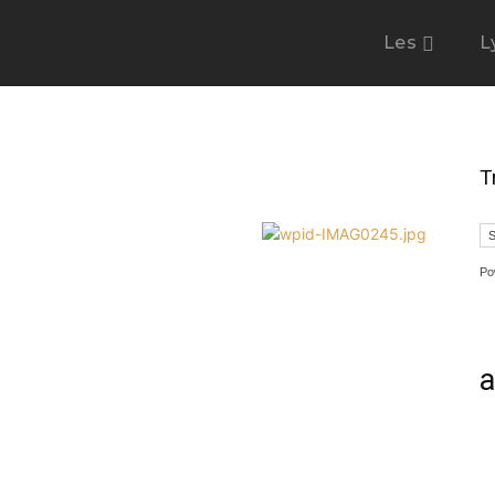
Les
L
T
Po
a