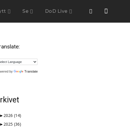
ytt
Se
DoD Live
ranslate:
wered by
Translate
rkivet
►
2026
(14)
►
2025
(36)