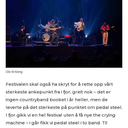
på. På den måten slipper både du og vi å kaste bort tid.
Musikken din passer inn. Kult! Send oss en epost på
review@musikkbloggen.no
.
Den bør som MINIMUM inneholde følgende:
Litt om deg. Om prosjektet ditt, og når det er release osv.
Link til et sted der vi kan høre et eksempel uten å
måtte
lete
etter musikken din. Og uten å måtte logge
inn…
(gode eksempler er f.eks Soundcloud og YouTube. Dårlige
er Spotify og Tidal.)
Ole Kirkeng
Platen som nedlastbar MP3
. Dropbox er fint, eller et av
de andre hundrevis av fildelingsverktøyene som finnes. En
Festivalen skal også ha skryt for å rette opp vårt
stream på Soundcloud er fint, men vi vil uansettpå et
sterkeste ankepunkt fra i fjor, greit nok – det er
tidspunkt spørre deg om MP3er hvis musikken skal
ingen countryband booket i år heller, men de
vurderes.
leverte på det sterkeste på punktet om pedal steel.
IKKE send linker til Spotify, Tidal eller iTunes som eneste
sted å høre musikken
. Flere i redaksjonen styrer unna
I fjor gikk vi en hel festival uten å få nye the crying
disse stedene, så henvendelser med linker dit som eneste
machine – i går fikk vi pedal steel i to band. Til
sted får dessverre møte “delete”-knappen.