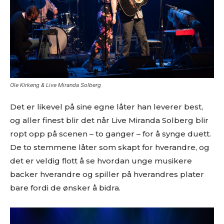
Ole Kirkeng & Live Miranda Solberg
Ønsker du omtale på Dust of Daylight?
Det er likevel på sine egne låter han leverer best,
og aller finest blir det når Live Miranda Solberg blir
ropt opp på scenen – to ganger – for å synge duett.
De to stemmene låter som skapt for hverandre, og
det er veldig flott å se hvordan unge musikere
backer hverandre og spiller på hverandres plater
bare fordi de ønsker å bidra.
Les bloggen.
Passer din musikk inn blant platene vi skriver
om? Dust of Daylight er på mange måter en nisjeblogg, så
sjekk om din musikk ligger i noen av kategoriene vi fokuserer