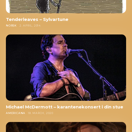
Tenderleaves – Sylvartune
NORSK
2. APRIL, 2014
Michael McDermott – karantenekonsert i din stue
AMERICANA
18. MARCH, 2020