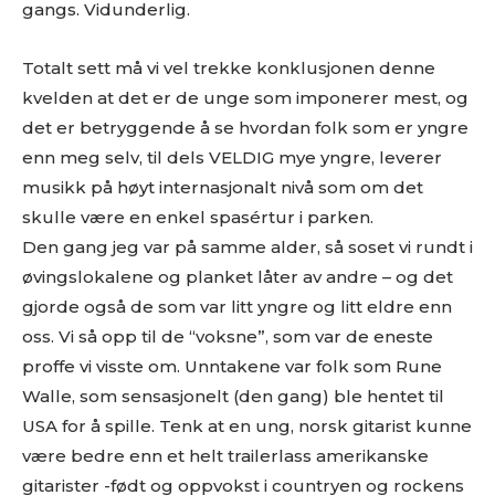
gangs. Vidunderlig.
Gjerne en link til en EPK som beskriver prosjektet ditt
.
Og gjerne linker til din nettside eller en Facebookside hvor
Totalt sett må vi vel trekke konklusjonen denne
vi kan lese litt mer om deg.
kvelden at det er de unge som imponerer mest, og
Link til nedlastbare pressebilder. Og coverbilde til platen.
Minst 1024px bredde er fint.
det er betryggende å se hvordan folk som er yngre
Det er lov å purre oss opp etter en liten stund.
enn meg selv, til dels VELDIG mye yngre, leverer
Erfaringsmessig så er det uhyre vanskelig å få hørt og sjekket
musikk på høyt internasjonalt nivå som om det
alt, så en høflig påminnelse om at du har sendt oss musikken
skulle være en enkel spasértur i parken.
din er godt innafor.
Den gang jeg var på samme alder, så soset vi rundt i
Og vi er hverken så strenge eller skumle som disse punktene
øvingslokalene og planket låter av andre – og det
skulle tilsi
gjorde også de som var litt yngre og litt eldre enn
oss. Vi så opp til de “voksne”, som var de eneste
proffe vi visste om. Unntakene var folk som Rune
Walle, som sensasjonelt (den gang) ble hentet til
USA for å spille. Tenk at en ung, norsk gitarist kunne
være bedre enn et helt trailerlass amerikanske
gitarister -født og oppvokst i countryen og rockens