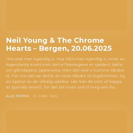
om? Dust of Daylight er på mange måter en nisjeblogg, så
sjekk om din musikk ligger i noen av kategoriene vi fokuserer
på. På den måten slipper både du og vi å kaste bort tid.
Musikken din passer inn. Kult! Send oss en epost på
review@musikkbloggen.no
. Den bør som MINIMUM inneholde
følgende:
Neil Young & The Chrome
Litt om deg. Om prosjektet ditt, og når det er release osv.
Hearts – Bergen, 20.06.2025
Link til et sted der vi kan høre et eksempel uten å
måtte
lete
etter musikken din. Og uten å måtte logge
Hva skal man egentlig si. Hva KAN man egentlig si, etter en
inn… (gode eksempler er f.eks Soundcloud og YouTube.
legendarisk kveld som dette?Meningene er sjeldent delte
om gårsdagens opplevelse, men det skal vi komme tilbake
Dårlige er Spotify og Tidal.)
til. For min del var dette en reise tilbake til ungdommen, og
Platen som nedlastbar MP3
. Dropbox er fint, eller et av
en opptur av de virkelig sjeldne. Her kan de som vil hoppe
de andre hundrevis av fildelingsverktøyene som finnes. En
et tjuetalls avsnitt, for det blir noen ord til meg selv fra...
stream på Soundcloud er fint, men vi vil uansettpå et
ALLE POSTER
21. JUNE, 2025
tidspunkt spørre deg om MP3er hvis musikken skal
vurderes.
IKKE send linker til Spotify, Tidal eller iTunes som eneste
sted å høre musikken
. Flere i redaksjonen styrer unna
disse stedene, så henvendelser med linker dit som eneste
sted får dessverre møte “delete”-knappen.