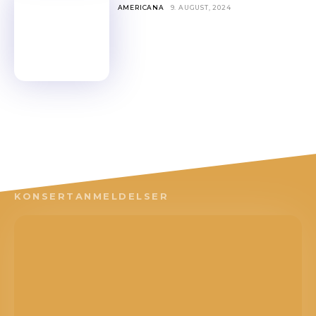
AMERICANA
9. AUGUST, 2024
KONSERTANMELDELSER
Les bloggen.
Passer din musikk inn blant platene vi skriver