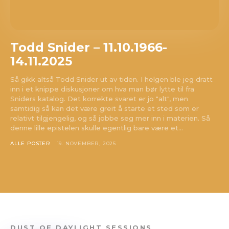
Todd Snider – 11.10.1966-
14.11.2025
Så gikk altså Todd Snider ut av tiden. I helgen ble jeg dratt
inn i et knippe diskusjoner om hva man bør lytte til fra
Sniders katalog. Det korrekte svaret er jo "alt", men
samtidig så kan det være greit å starte et sted som er
relativt tilgjengelig, og så jobbe seg mer inn i materien. Så
denne lille epistelen skulle egentlig bare være et...
ALLE POSTER
19. NOVEMBER, 2025
DUST OF DAYLIGHT SESSIONS