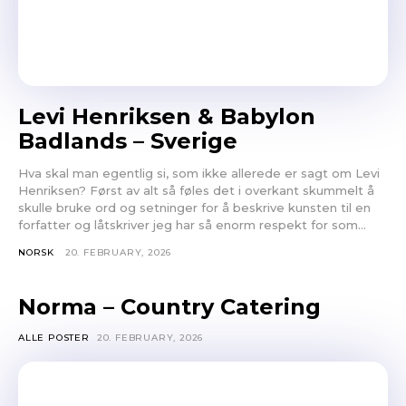
Levi Henriksen & Babylon
Badlands – Sverige
Hva skal man egentlig si, som ikke allerede er sagt om Levi
Henriksen? Først av alt så føles det i overkant skummelt å
skulle bruke ord og setninger for å beskrive kunsten til en
forfatter og låtskriver jeg har så enorm respekt for som...
NORSK
20. FEBRUARY, 2026
Norma – Country Catering
ALLE POSTER
20. FEBRUARY, 2026