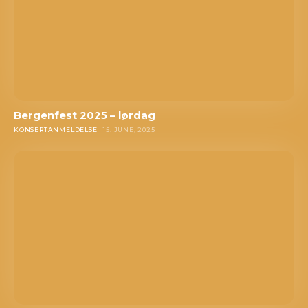
Gjerne en link til en EPK som beskriver prosjektet ditt
.
Og gjerne linker til din nettside eller en Facebookside hvor
vi kan lese litt mer om deg.
Link til nedlastbare pressebilder. Og coverbilde til platen.
Minst 1024px bredde er fint.
Det er lov å purre oss opp etter en liten stund.
Erfaringsmessig så er det uhyre vanskelig å få hørt og sjekket
Bergenfest 2025 – lørdag
alt, så en høflig påminnelse om at du har sendt oss musikken
KONSERTANMELDELSE
15. JUNE, 2025
din er godt innafor.