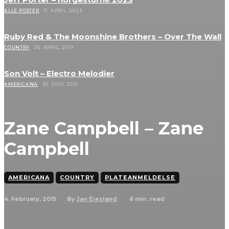
ALLE POSTER
11. APRIL, 2023
Ruby Red & The Moonshine Brothers – Over The Wall
COUNTRY
26. APRIL, 2019
Son Volt – Electro Melodier
AMERICANA
30. JULY, 2021
Zane Campbell – Zane
Campbell
AMERICANA
COUNTRY
PLATEANMELDELSE
4. February, 2015
6
min. read
By
Jan Eiesland