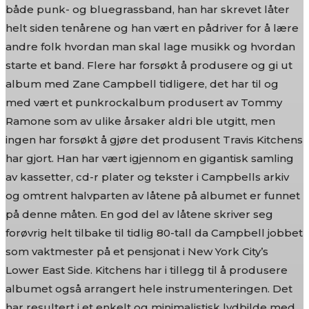
både punk- og bluegrassband, han har skrevet låter
helt siden tenårene og han vært en pådriver for å lære
andre folk hvordan man skal lage musikk og hvordan
starte et band. Flere har forsøkt å produsere og gi ut
album med Zane Campbell tidligere, det har til og
med vært et punkrockalbum produsert av Tommy
Ramone som av ulike årsaker aldri ble utgitt, men
ingen har forsøkt å gjøre det produsent Travis Kitchens
har gjort. Han har vært igjennom en gigantisk samling
av kassetter, cd-r plater og tekster i Campbells arkiv
og omtrent halvparten av låtene på albumet er funnet
på denne måten. En god del av låtene skriver seg
forøvrig helt tilbake til tidlig 80-tall da Campbell jobbet
som vaktmester på et pensjonat i New York City’s
Lower East Side. Kitchens har i tillegg til å produsere
albumet også arrangert hele instrumenteringen. Det
har resultert i et enkelt og minimalistisk lydbilde med