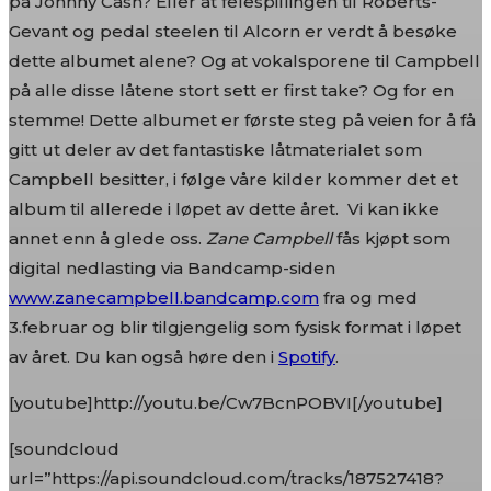
på Johnny Cash? Eller at felespillingen til Roberts-
Gevant og pedal steelen til Alcorn er verdt å besøke
dette albumet alene? Og at vokalsporene til Campbell
på alle disse låtene stort sett er first take? Og for en
stemme! Dette albumet er første steg på veien for å få
gitt ut deler av det fantastiske låtmaterialet som
Campbell besitter, i følge våre kilder kommer det et
album til allerede i løpet av dette året. Vi kan ikke
annet enn å glede oss.
Zane Campbell
fås kjøpt som
digital nedlasting via Bandcamp-siden
www.zanecampbell.bandcamp.com
fra og med
3.februar og blir tilgjengelig som fysisk format i løpet
av året. Du kan også høre den i
Spotify
.
[youtube]http://youtu.be/Cw7BcnPOBVI[/youtube]
[soundcloud
url=”https://api.soundcloud.com/tracks/187527418?