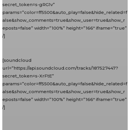
secret_token=s-gRG1v”
params=”color=ff5500&auto_play=false&hide_related=f
alse&show_comments=true&show_user=true&show_r
eposts=false” width=”100%” height=”166″ iframe=”true”
/]
[soundcloud
url=”https://api.soundcloud.com/tracks/187527447?
secret_token=s-XrFtE”
params=”color=ff5500&auto_play=false&hide_related=f
alse&show_comments=true&show_user=true&show_r
eposts=false” width=”100%” height=”166″ iframe=”true”
/]