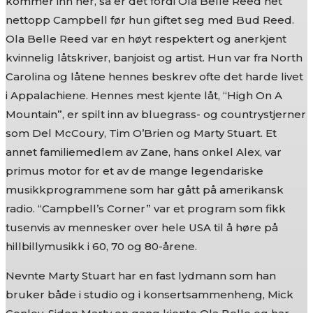
kommer inn her, så er det fordi Ola Belle Reed het
nettopp Campbell før hun giftet seg med Bud Reed.
Ola Belle Reed var en høyt respektert og anerkjent
kvinnelig låtskriver, banjoist og artist. Hun var fra North
Carolina og låtene hennes beskrev ofte det harde livet
i Appalachiene. Hennes mest kjente låt, “High On A
Mountain”, er spilt inn av bluegrass- og countrystjerner
som Del McCoury, Tim O’Brien og Marty Stuart. Et
annet familiemedlem av Zane, hans onkel Alex, var
primus motor for et av de mange legendariske
musikkprogrammene som har gått på amerikansk
radio. “Campbell’s Corner” var et program som fikk
tusenvis av mennesker over hele USA til å høre på
hillbillymusikk i 60, 70 og 80-årene.
Nevnte Marty Stuart har en fast lydmann som han
bruker både i studio og i konsertsammenheng, Mick