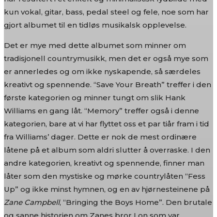
kun vokal, gitar, bass, pedal steel og fele, noe som har
gjort albumet til en tidløs musikalsk opplevelse.
Det er mye med dette albumet som minner om
tradisjonell countrymusikk, men det er også mye som
er annerledes og om ikke nyskapende, så særdeles
kreativt og spennende. “Save Your Breath” treffer i den
første kategorien og minner tungt om slik Hank
Williams en gang låt. “Memory” treffer også i denne
kategorien, bare at vi har flyttet oss et par tiår fram i tid
fra Williams’ dager. Dette er nok de mest ordinære
låtene på et album som aldri slutter å overraske. I den
andre kategorien, kreativt og spennende, finner man
låter som den mystiske og mørke countrylåten “Fess
Up” og ikke minst hymnen, og en av hjørnesteinene på
Zane Campbell
, “Bringing the Boys Home”. Den brutale
og sanne historien om Zanes bror Lon som var