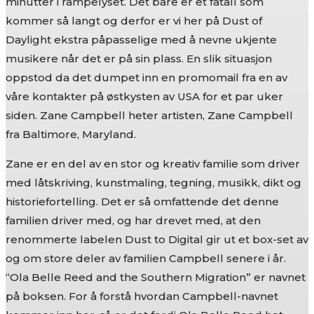
minutter i rampelyset. Det bare er et fåtall som
kommer så langt og derfor er vi her på Dust of
Daylight ekstra påpasselige med å nevne ukjente
musikere når det er på sin plass. En slik situasjon
oppstod da det dumpet inn en promomail fra en av
våre kontakter på østkysten av USA for et par uker
siden. Zane Campbell heter artisten, Zane Campbell
fra Baltimore, Maryland.
Zane er en del av en stor og kreativ familie som driver
med låtskriving, kunstmaling, tegning, musikk, dikt og
historiefortelling. Det er så omfattende det denne
familien driver med, og har drevet med, at den
renommerte labelen Dust to Digital gir ut et box-set av
og om store deler av familien Campbell senere i år.
“Ola Belle Reed and the Southern Migration” er navnet
på boksen. For å forstå hvordan Campbell-navnet