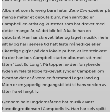
Albumet, som forøvrig bare heter
Zane Campbell,
er på
mange måter et debutalbum, men samtidig er
Campbell en artist og kunstner som har drevet med
dette i mange år, så det blir feil å kalle han en
debutant. Han har skrevet låter og laget musikk i hele
sitt liv og har i senere tid hatt faste månedlige eller
ukentlige gig’er på den lokale puben, et lite steinkast
fra der han bor. Campbell starter albumet sitt med
låten “Lost So Long”. På toppen av den forrykende
lyden av fela til Roberts-Gevalt synger Campbell om
hvordan det er å være en fremmed i eget land og
låten er en ypperlig inngangsbillett til hans verden av
låter fra et langt liv.
Gjennom hele ungdomsårene har musikk vært
hovedingrediensen i Campbells liv. Han har selv spilt i