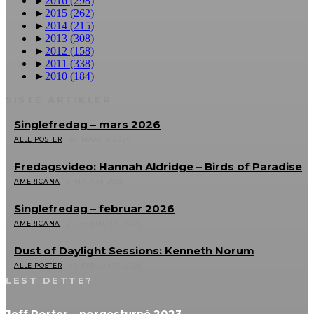
►
2016
(298)
►
2015
(262)
►
2014
(215)
►
2013
(308)
►
2012
(158)
►
2011
(338)
►
2010
(184)
SISTE ARTIKLER
Singlefredag – mars 2026
ALLE POSTER
20. MARCH, 2026
Fredagsvideo: Hannah Aldridge – Birds of Paradise
AMERICANA
6. MARCH, 2026
Singlefredag – februar 2026
AMERICANA
27. FEBRUARY, 2026
Dust of Daylight Sessions: Kenneth Norum
ALLE POSTER
23. FEBRUARY, 2026
LEST DETTE?
Jeff Porter – norgesturné 2023