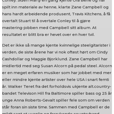
Conley. Siden Marty en gang kjente Ola Belle og har
spilt inn materiale av henne, klarte Zane Campbell og
hans hardt arbeidende produsent, Travis Kitchens, å få
overtalt Stuart til å overtale Conley til å gjøre
mastering-jobben med Campbell sitt album. At
resultatet er blitt bra er hevet over en hver tvil.
Det er ikke så mange kjente kvinnelige steelgitarister i
verden, de siste årene har vi nok oftest hørt om Cindy
Cashdollar og Maggie Bjorklund. Zane Campbell har
imidlertid med seg Susan Alcorn på pedal steel. Alcorn
er en meget erfaren musiker som har jobbet med mer
eller mindre kjente artister over hele USA i snart femti
år. Walker Teret fra det forholdsvis ukjente alt.country-
bandet Televison Hill fra Baltimore spiller bass og 25 år
unge Anna Roberts-Gevalt spiller fele som om verden
står foran sin siste time. Sammen med Campbell er de
mildt sagt et uvanlig og forrykende countryband.