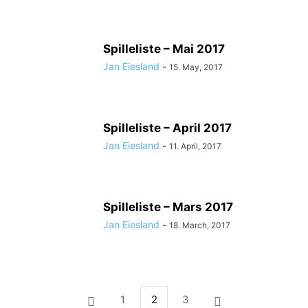
Spilleliste – Mai 2017
Jan Eiesland
-
15. May, 2017
Spilleliste – April 2017
Jan Eiesland
-
11. April, 2017
Spilleliste – Mars 2017
Jan Eiesland
-
18. March, 2017
1
2
3