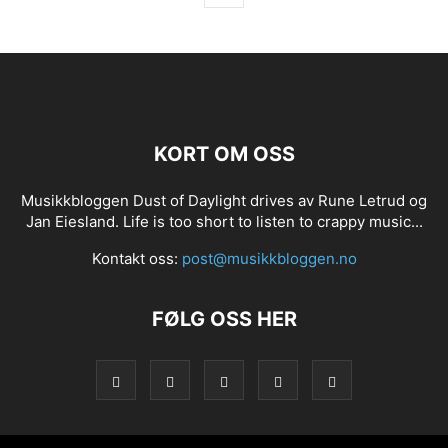
KORT OM OSS
Musikkbloggen Dust of Daylight drives av Rune Letrud og
Jan Eiesland. Life is too short to listen to crappy music...
Kontakt oss:
post@musikkbloggen.no
FØLG OSS HER