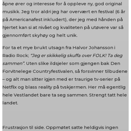
åpne ører og interesse for å oppleve ny, god original
musikk. Jeg tror aldri jeg har overvært en festival (6 år
på Americanafest inkludert), der jeg med hånden på
hjertet kan si at nivået og kvaliteten på utøvere var så
gjennomført skyhøy og helt unik.
For ta et mye brukt utsagn fra Halvor Johansson i
Radio Rock;
“Jeg er skikkelig skuffa over FOLK! Ta deg
sammen”
. Uten slike ildsjeler som gjengen bak Den
Forvitnelege Countryfestivalen, så forsvinner tilbudene
– og alt man sitter igjen med er traurige tv-serier på
Netflix og blass reality på tvskjermen. Her må egentlig
hele Vestlandet bare ta seg sammen. Strengt tatt hele
landet.
Frustrasjon til side. Oppmøtet satte heldigvis ingen