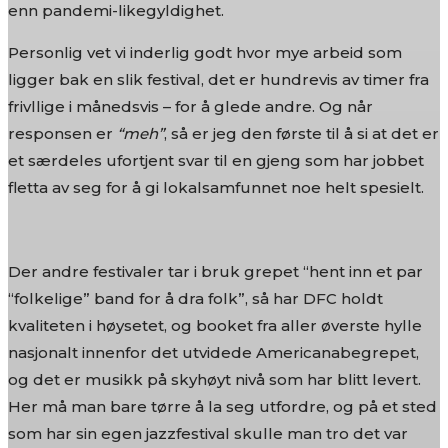
enn pandemi-likegyldighet.
Personlig vet vi inderlig godt hvor mye arbeid som
ligger bak en slik festival, det er hundrevis av timer fra
frivllige i månedsvis – for å glede andre. Og når
responsen er
“meh”
, så er jeg den første til å si at det er
et særdeles ufortjent svar til en gjeng som har jobbet
fletta av seg for å gi lokalsamfunnet noe helt spesielt.
Der andre festivaler tar i bruk grepet “hent inn et par
“folkelige” band for å dra folk”, så har DFC holdt
kvaliteten i høysetet, og booket fra aller øverste hylle
nasjonalt innenfor det utvidede Americanabegrepet,
og det er musikk på skyhøyt nivå som har blitt levert.
Her må man bare tørre å la seg utfordre, og på et sted
som har sin egen jazzfestival skulle man tro det var