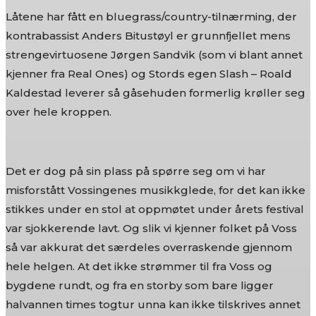
Låtene har fått en bluegrass/country-tilnærming, der
kontrabassist Anders Bitustøyl er grunnfjellet mens
strengevirtuosene Jørgen Sandvik (som vi blant annet
kjenner fra Real Ones) og Stords egen Slash – Roald
Kaldestad leverer så gåsehuden formerlig krøller seg
over hele kroppen.
Det er dog på sin plass på spørre seg om vi har
misforstått Vossingenes musikkglede, for det kan ikke
stikkes under en stol at oppmøtet under årets festival
var sjokkerende lavt. Og slik vi kjenner folket på Voss
så var akkurat det særdeles overraskende gjennom
hele helgen. At det ikke strømmer til fra Voss og
bygdene rundt, og fra en storby som bare ligger
halvannen times togtur unna kan ikke tilskrives annet