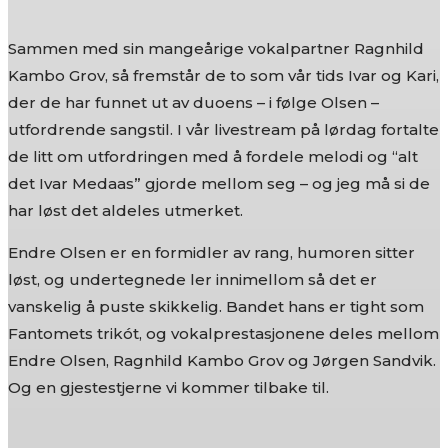
Sammen med sin mangeårige vokalpartner Ragnhild
Kambo Grov, så fremstår de to som vår tids Ivar og Kari,
der de har funnet ut av duoens – i følge Olsen –
utfordrende sangstil. I vår livestream på lørdag fortalte
de litt om utfordringen med å fordele melodi og “alt
det Ivar Medaas” gjorde mellom seg – og jeg må si de
har løst det aldeles utmerket.
Endre Olsen er en formidler av rang, humoren sitter
løst, og undertegnede ler innimellom så det er
vanskelig å puste skikkelig. Bandet hans er tight som
Fantomets trikót, og vokalprestasjonene deles mellom
Endre Olsen, Ragnhild Kambo Grov og Jørgen Sandvik.
Og en gjestestjerne vi kommer tilbake til.