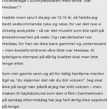
Forvitnelege Countryfestivalen med tema “Ivar
Medaas”?
Hadde noen spurt da jeg var 12-15 år, så hadde jeg
bedt vedkommende ryke og reise, for var det noe vi
virkelig avskydde – så var det musikk som ble spilt på
ønskekonserten på radio. Og i særdeleshet Ivar
Medaas, for han var ikke bare gammel og uinteressant
– men besteforeldrene våre likte Ivar Medaas. Et
tydeligere stempel på dårlig kvalitet skal man lete
lenge etter.
Som min gamle venn og alt for tidlig henfarne mentor
Egil sa, “du skjønner det når du blir voksen”. Jeg skal
ikke på langt nær påstå at jeg har blitt voksen – men
maken til høytidsstund som den vi fikk i Gamlekinoen
på søndag ettermiddag har jeg helt ærlig ikke opplevd
på lenge.