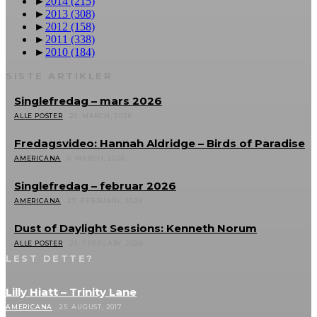
►
2014
(215)
►
2013
(308)
►
2012
(158)
►
2011
(338)
►
2010
(184)
SISTE ARTIKLER
Singlefredag – mars 2026
ALLE POSTER
20. MARCH, 2026
Fredagsvideo: Hannah Aldridge – Birds of Paradise
AMERICANA
6. MARCH, 2026
Singlefredag – februar 2026
AMERICANA
27. FEBRUARY, 2026
Dust of Daylight Sessions: Kenneth Norum
ALLE POSTER
23. FEBRUARY, 2026
LEST DETTE?
Lilly Hiatt – Trinity Lane
AMERICANA
25. AUGUST, 2017