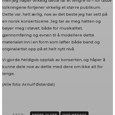
men jeg håper virkelig dette får et lengre liv – for disse
tolkningene fortjener virkelig et større publikum.
Dette var, helt ærlig, noe av det beste jeg har sett på
en norsk konsertscene. Jeg tar av meg hatten og
bøyer meg i støvet, både for musikalitet,
gjennomføring og evnen til å modellere dette
materialet inn i en form som løfter både band og
originalartist opp på et helt nytt nivå.
Vi gjorde heldigvis opptak av konserten, og håper å
kunne dele noe av dette med dere om ikke alt for
lenge.
(Alle foto: Arnulf Østerdal)
TAGS:
ENDRE OLSEN
IVAR MEDAAS