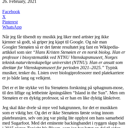
26. February, 2021
Facebook
X
Pinterest
WhatsApp
Når jeg får tilsendt ny musikk jeg liker med artister jeg ikke
kjenner så godt, så griper jeg kjapt til Google. Og når man
Googler Stenøien så er det første resultatet jeg fant en Wikipedia-
artikkel som sier
“Hans Kristen Stenøien er en norsk biolog. Han er
professor i biosystematikk ved NTNU Vitenskapsmuseet, Norges
teknisk-naturvitenskapelige universitet (NTNU). Han er ansatt som
direktør for Vitenskapsmuseet for perioden 2021–2025.”
Typisk
musiker, tenker du. Listen over biologiprofessorer med platekarriere
er jo både lang og velkjent.
Det er et lite stykke vei fra Stenøiens forskning på sphagnum-mose,
til den liflige og lettbeinte åpningslåten “Island in the Sun”. Men om
Stenøien er en dyktig professor, så er han en like dyktig låtskriver.
Jeg skal ikke dvele så mye ved bakgrunnen, for det er musikken
som er viktig her. Og det er ikke Stenøiens første sving innom
platebransjen, selv om jeg var pinlig lite opplyst om hans samarbeid
med Sugarfoot. Med det eminente backingbandet i ryggen slapp han