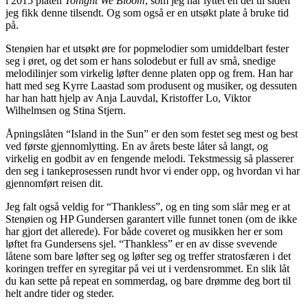
i 2015 platen
Tonight We Bloom
, som jeg har lyttet en del til siden
jeg fikk denne tilsendt. Og som også er en utsøkt plate å bruke tid
på.
Stenøien har et utsøkt øre for popmelodier som umiddelbart fester
seg i øret, og det som er hans solodebut er full av små, snedige
melodilinjer som virkelig løfter denne platen opp og frem. Han har
hatt med seg Kyrre Laastad som produsent og musiker, og dessuten
har han hatt hjelp av Anja Lauvdal, Kristoffer Lo, Viktor
Wilhelmsen og Stina Stjern.
Åpningslåten “Island in the Sun” er den som festet seg mest og best
ved første gjennomlytting. En av årets beste låter så langt, og
virkelig en godbit av en fengende melodi. Tekstmessig så plasserer
den seg i tankeprosessen rundt hvor vi ender opp, og hvordan vi har
gjennomført reisen dit.
Jeg falt også veldig for “Thankless”, og en ting som slår meg er at
Stenøien og HP Gundersen garantert ville funnet tonen (om de ikke
har gjort det allerede). For både coveret og musikken her er som
løftet fra Gundersens sjel. “Thankless” er en av disse svevende
låtene som bare løfter seg og løfter seg og treffer stratosfæren i det
koringen treffer en syregitar på vei ut i verdensrommet. En slik låt
du kan sette på repeat en sommerdag, og bare drømme deg bort til
helt andre tider og steder.