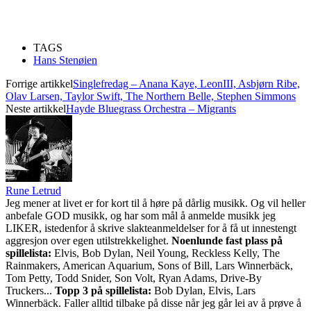
TAGS
Hans Stenøien
Forrige artikkel
Singlefredag – Anana Kaye, LeonIII, Asbjørn Ribe,
Olav Larsen, Taylor Swift, The Northern Belle, Stephen Simmons
Neste artikkel
Hayde Bluegrass Orchestra – Migrants
Rune Letrud
Jeg mener at livet er for kort til å høre på dårlig musikk. Og vil heller
anbefale GOD musikk, og har som mål å anmelde musikk jeg
LIKER, istedenfor å skrive slakteanmeldelser for å få ut innestengt
aggresjon over egen utilstrekkelighet.
Noenlunde fast plass på
spillelista:
Elvis, Bob Dylan, Neil Young, Reckless Kelly, The
Rainmakers, American Aquarium, Sons of Bill, Lars Winnerbäck,
Tom Petty, Todd Snider, Son Volt, Ryan Adams, Drive-By
Truckers...
Topp 3 på spillelista:
Bob Dylan, Elvis, Lars
Winnerbäck. Faller alltid tilbake på disse når jeg går lei av å prøve å