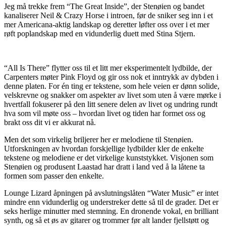
Jeg må trekke frem “The Great Inside”, der Stenøien og bandet
kanaliserer Neil & Crazy Horse i introen, før de sniker seg inn i et
mer Americana-aktig landskap og deretter løfter oss over i et mer
røft poplandskap med en vidunderlig duett med Stina Stjern.
“All Is There” flytter oss til et litt mer eksperimentelt lydbilde, der
Carpenters møter Pink Floyd og gir oss nok et inntrykk av dybden i
denne platen. For én ting er tekstene, som hele veien er dønn solide,
velskrevne og snakker om aspekter av livet som uten å være mørke i
hvertfall fokuserer på den litt senere delen av livet og undring rundt
hva som vil møte oss – hvordan livet og tiden har formet oss og
brakt oss dit vi er akkurat nå.
Men det som virkelig briljerer her er melodiene til Stenøien.
Utforskningen av hvordan forskjellige lydbilder kler de enkelte
tekstene og melodiene er det virkelige kunststykket. Visjonen som
Stenøien og produsent Laastad har dratt i land ved å la låtene ta
formen som passer den enkelte.
Lounge Lizard åpningen på avslutningslåten “Water Music” er intet
mindre enn vidunderlig og understreker dette så til de grader. Det er
seks herlige minutter med stemning. En dronende vokal, en brilliant
synth, og så et øs av gitarer og trommer før alt lander fjellstøtt og