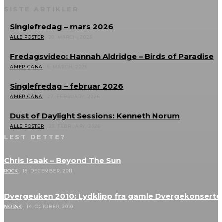
SISTE ARTIKLER
Singlefredag – mars 2026
ALLE POSTER
20. MARCH, 2026
Fredagsvideo: Hannah Aldridge – Birds of Paradise
AMERICANA
6. MARCH, 2026
Singlefredag – februar 2026
AMERICANA
27. FEBRUARY, 2026
Dust of Daylight Sessions: Kenneth Norum
ALLE POSTER
23. FEBRUARY, 2026
LEST DETTE?
Chris Isaak – Beyond The Sun
ROCK
19. DECEMBER, 2011
Dvergeuken 2010: Lydklipp fra gamle Dvergekonserte
NORSK
14. OCTOBER, 2010