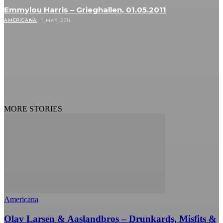
Emmylou Harris – Grieghallen, 01.05.2011
AMERICANA
1. MAY, 2011
MORE STORIES
Americana
Olav Larsen & Aaslandbros – Drunkards, Misfits &