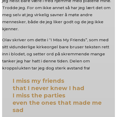
jeg helst bare være i fred hjemme med platene mine.
Trodde jeg. For om ikke annet så har jeg lært det om
meg selv at jeg virkelig savner å møte andre
mennesker, både de jeg liker godt og de jeg ikke
kjenner.
Olav skriver om dette i “I Miss My Friends”, som med
sitt vidunderlige kirkeorgel bare bruser teksten rett
inn i blodet, og setter ord på skremmende mange
tanker jeg har hatt i denne tiden. Delen om
kroppslukten tar jeg dog sterk avstand fra!
I miss my friends
that I never knew I had
I miss the parties
even the ones that made me
sad