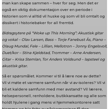
man kan skape sammen – hver for seg. Men det er
også en viktig dokumentasjon over en periode i
historien som vi alltid vil huske og som vil bli omtalt og
dissikert i historiebøker for all fremtid.
Bidragsytere på “Woke up This Morning”: Akustisk gitar
og vokal – Olav Larsen, Bass – Torje Fanebust Ås, Piano –
Olaug Mundal, Fele – Lillian, Mellotron – Jonny Engelsvoll,
Duet/kor – Stina Kjeldstad, Trommer – Arne Andersen,
Gitar – Krisa Stemlan, Tor Anders Voldsund – lapsteel og
akustisk gitar.
Så er spørsmålet. Kommer vi til å lære noe av dette?
Vil vi møte et varmere samfunn når vi av-isoleres? Vil vi
bli et kaldere samfunn med mer avstand? Vil lærere,
helsepersonell, renholdere, butikkansatte og alle som
holdt hjulene i gang mens vi hjemmekontorere satt
hjemme og ble feite av påskemarsipan få den