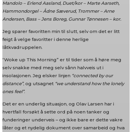
Mandolo – Erlend Aasland, Duet/kor – Marte Aarseth,
Hammondorgel – Ådne Sæverud, Trommer – Arne
Andersen, Bass – Jens Boreg, Gunnar Tønnesen – kor.
Jeg sparer favoritten min til slutt, selv om det er litt
feigt å velge favoritter i denne herlige
låtkvadruppelen.
“Woke up This Morning” er til tider som å høre meg
selv snakke med meg selv sånn halvveis ut i
insolasjonen. Jeg elsker linjen
“connected by our
distance”
, og utsagnet
“we understand how the lonely
ones feel”
.
Det er en underlig situasjon, og Olav Larsen har i
hvertfall forsøkt å sette ord på noen tanker og
funderinger underveis – og ikke bare er dette vakre
låter og et nydelig dokument over samarbeid og hva