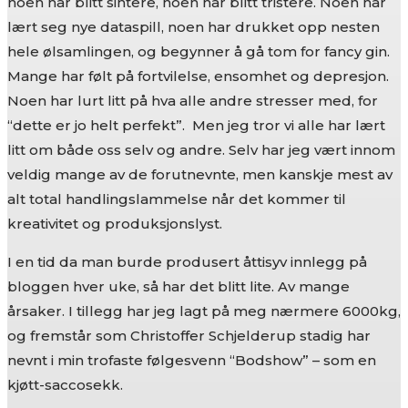
noen har blitt sintere, noen har blitt tristere. Noen har
lært seg nye dataspill, noen har drukket opp nesten
hele ølsamlingen, og begynner å gå tom for fancy gin.
Mange har følt på fortvilelse, ensomhet og depresjon.
Noen har lurt litt på hva alle andre stresser med, for
“dette er jo helt perfekt”. Men jeg tror vi alle har lært
litt om både oss selv og andre. Selv har jeg vært innom
veldig mange av de forutnevnte, men kanskje mest av
alt total handlingslammelse når det kommer til
kreativitet og produksjonslyst.
I en tid da man burde produsert åttisyv innlegg på
bloggen hver uke, så har det blitt lite. Av mange
årsaker. I tillegg har jeg lagt på meg nærmere 6000kg,
og fremstår som Christoffer Schjelderup stadig har
nevnt i min trofaste følgesvenn “Bodshow” – som en
kjøtt-saccosekk.