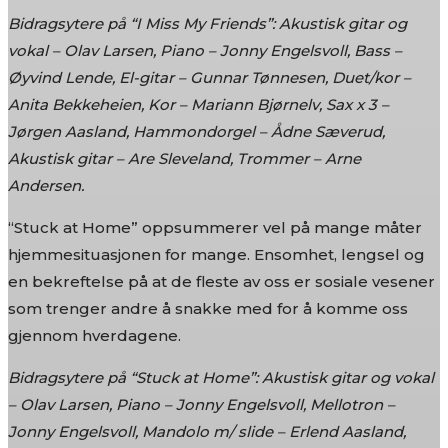
Bidragsytere på “I Miss My Friends”: Akustisk gitar og
vokal – Olav Larsen, Piano – Jonny Engelsvoll, Bass –
Øyvind Lende, El-gitar – Gunnar Tønnesen, Duet/kor –
Anita Bekkeheien, Kor – Mariann Bjørnelv, Sax x 3 –
Jørgen Aasland, Hammondorgel – Ådne Sæverud,
Akustisk gitar – Are Sleveland, Trommer – Arne
Andersen.
“Stuck at Home” oppsummerer vel på mange måter
hjemmesituasjonen for mange. Ensomhet, lengsel og
en bekreftelse på at de fleste av oss er sosiale vesener
som trenger andre å snakke med for å komme oss
gjennom hverdagene.
Bidragsytere på “Stuck at Home”: Akustisk gitar og vokal
– Olav Larsen, Piano – Jonny Engelsvoll, Mellotron –
Jonny Engelsvoll, Mandolo m/ slide – Erlend Aasland,