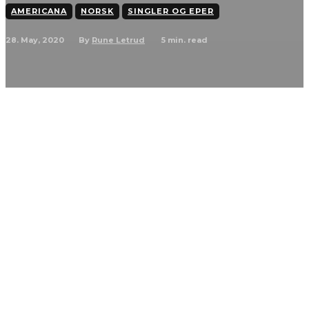
AMERICANA
NORSK
SINGLER OG EPER
28. May, 2020
5
min. read
By
Rune Letrud