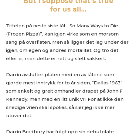
But I suppose that’s true
for us all…
Tittelen på neste siste låt, “So Many Ways to Die
(Frozen Pizza)”, kan igjen virke som en morsom
sang på overflaten. Men så ligger det lag under der
igjen, om egen og andres mortalitet. Og tro det
eller ei, men dette er rett og slett vakkert.
Darrin avslutter platen med en av låtene som
gjorde mest inntrykk for to år siden, “Dallas 1963”,
som enkelt og greit omhandler drapet på John F.
Kennedy, men med en litt unik vri. For at ikke den
snedige vrien skal spolies, så sier jeg ikke mer
utover det.
Darrin Bradbury har fulgt opp sin debutplate