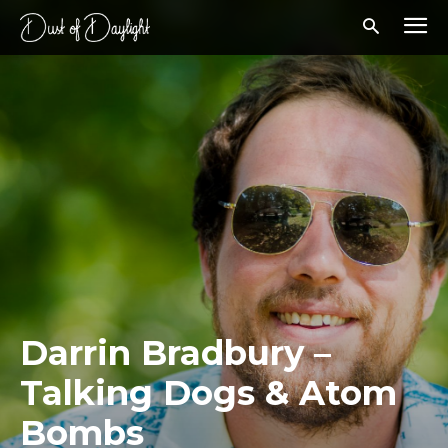
Darrin Bradbury –
Talking Dogs & Atom
Bombs