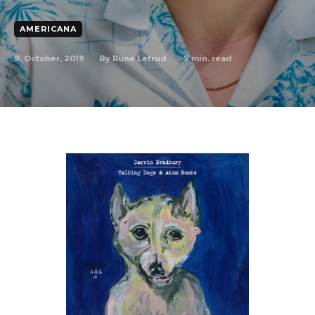
AMERICANA
9. October, 2019
7
min. read
By
Rune Letrud