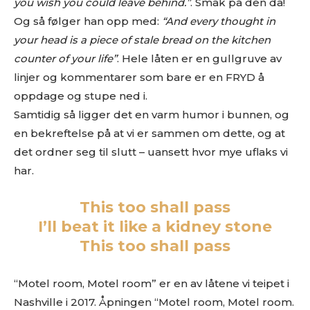
you wish you could leave behind.”
. Smak på den da!
stream på Soundcloud er fint, men vi vil uansettpå et
Og så følger han opp med:
“And every thought in
tidspunkt spørre deg om MP3er hvis musikken skal
vurderes.
your head is a piece of stale bread on the kitchen
IKKE send linker til Spotify, Tidal eller iTunes som eneste
counter of your life”
. Hele låten er en gullgruve av
sted å høre musikken
. Flere i redaksjonen styrer unna
linjer og kommentarer som bare er en FRYD å
disse stedene, så henvendelser med linker dit som eneste
oppdage og stupe ned i.
sted får dessverre møte “delete”-knappen.
Samtidig så ligger det en varm humor i bunnen, og
Gjerne en link til en EPK som beskriver prosjektet ditt
.
Og gjerne linker til din nettside eller en Facebookside hvor
en bekreftelse på at vi er sammen om dette, og at
vi kan lese litt mer om deg.
det ordner seg til slutt – uansett hvor mye uflaks vi
Link til nedlastbare pressebilder. Og coverbilde til platen.
har.
Minst 1024px bredde er fint.
Det er lov å purre oss opp etter en liten stund.
This too shall pass
Erfaringsmessig så er det uhyre vanskelig å få hørt og sjekket
I’ll beat it like a kidney stone
alt, så en høflig påminnelse om at du har sendt oss musikken
din er godt innafor.
This too shall pass
Og vi er hverken så strenge eller skumle som disse punktene
skulle tilsi
“Motel room, Motel room” er en av låtene vi teipet i
Nashville i 2017. Åpningen “Motel room, Motel room.