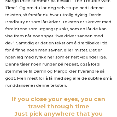
Margo Price kommer på besøk i “The Trouble With
Time”. Og om du lar deg selv stupe ned i denne
teksten, så forstår du hvor utrolig dyktig Darrin
Bradbury er som låtskriver. Teksten er skrevet med
foreldrene som utgangspunkt, som en låt de kan
vise frem når noen spør “hva driver sønnen med
da?”. Samtidig er det en tekst om å dra tilbake i tid,
for å finne noen man savner, eller mistet. Det er
noen lag med lyrikk her som er helt vidunderlige.
Denne tåler noen runder på repeat, også fordi
stemmene til Darrin og Margo kler hverandre så
godt. Men mest for å få med seg alle de subtile små
runddansene i denne teksten.
If you close your eyes, you can
travel through time
Just pick anywhere that you