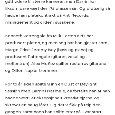
gått videre til større karrierer, men Darrin har
liksom bare vært der. På plassen sin. Og plutselig så
hadde han platekontrakt på Anti Records,
management og orden i sysakene.
Kenneth Pattengale fra Milk Carton Kids har
produsert platen, og med seg har han gjester som
Margo Price, Jeremy Ivey (bass og piano) og
produsent Pattengale (gitarer, vokal og
mellontron). Alex Muñoz spiller resten av gitarene
og Dillon Napier trommer.
For to år siden spilte vi inn en Dust of Daylight
Session med Darrin i Nashville, da fortalte han at han
hadde vært i et eksepsjonelt kreativt hjørne, og
skrevet en haug låter. Og det vi fikk på teip den
gangen, samt noen han spilte etterpå – var stort