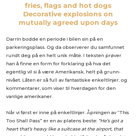
fries, flags and hot dogs
Decorative explosions on
mutually agreed upon days
Les bloggen.
Passer din musikk inn blant platene vi skriver
om? Dust of Daylight er på mange måter en nisjeblogg, så
Darrin bodde en periode i bilen sin på en
sjekk om din musikk ligger i noen av kategoriene vi fokuserer
parkeringsplass. Og da observerer du samfunnet
på. På den måten slipper både du og vi å kaste bort tid.
rundt deg på en helt unik måte. I teksten prøver
Musikken din passer inn. Kult! Send oss en epost på
review@musikkbloggen.no
.
han å finne en form for forklaring på hva det
Den bør som MINIMUM inneholde følgende:
egentlig vil si å være Amerikansk, helt på grunn-
nivået. Låten er så full av fantastiske enkeltlinjer, og
Litt om deg. Om prosjektet ditt, og når det er release osv.
kommentarer, som viser til hverdagen for den
Link til et sted der vi kan høre et eksempel uten å
vanlige amerikaner.
måtte
lete
etter musikken din. Og uten å måtte logge
inn…
(gode eksempler er f.eks Soundcloud og YouTube. Dårlige
Når vi først er inne på enkeltlinjer. Åpningen av “This
er Spotify og Tidal.)
Too Shall Pass” er en av platens beste:
“He’s got a
Platen som nedlastbar MP3
. Dropbox er fint, eller et av
heart that’s heavy like a suitcase at the airport, that
de andre hundrevis av fildelingsverktøyene som finnes. En