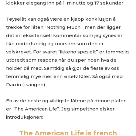
klokker elegang inn på 1. minutte og 17 sekunder.
Tøyselåt kan også være en kjapp konklusjon å
trekke for låten “Nothing Much”, men der ligger
det en eksistensiell kommentar som jeg synes er
like underfundig og morsom som den er
velskrevet. For svaret “ikkeno spesielt” er temmelig
utbredt som respons når du spør noen hva de
holder på med. Samtidig så gjør de fleste av oss
temmelig mye mer enn vi selv føler. Så også med
Darrin (i sangen).
En av de beste og viktigste låtene på denne platen
Ønsker du omtale på Dust of Daylight?
er “The American Life”. Jeg simpelthen elsker
introduksjonen:
The American Life is french