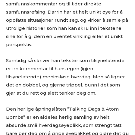
samfunnskommentar og til tider direkte
samfunnsrefsing. Darrin har et helt unikt øye for å
oppfatte situasjoner rundt seg, og virker å samle på
utrolige historier som han kan skru inn i tekstene
sine for å gi dem en uventet vinkling eller et unikt
perspektiv.
Samtidig så skriver han tekster som tilsynelatende
er en kommentar til hans egen (igjen
tilsynelatende) meninsløse hverdag. Men så ligger
det en dobbel, og gjerne trippel, bunn i det som
gjør at du rett og slett tenker deg om.
Den herlige åpningslåten “Talking Dags & Atom
Bombs” er en aldeles herlig samling av helt
absurde små hverdagsøyeblikk, som strengt tatt
bare ber deg om å gripe øyeblikket og gjøre det du