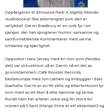
Oppfølgeren til
Elmwood Park: A Slightly Melodic
Audiobook
er like etterlengtet som den er
vellykket. Darrin Bradbury er en unik fyr i sin
sjanger, der han sjonglerer humor, sarkasme og
samfunnsbitende kommentarer med varme,
omtanke og kjærlighet.
Oppvokst i New Jersey med en mor som (hevdes
det) var sirkusklovn, så er Darrin nå en del av
grunnstammen i Cafe Rooster Records,
bestekompis med Jon Latham og innbygger i East
Nashville. Darrin er en litt stille og ettertenksom fyr
som mest av alt liker å sitte hjemme og skrive.
Rundt ham har artister vokst seg for store for
scenen på 5 Spot (Margo Price er ett eksempel) og