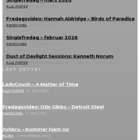
ALLE POSTER
20. MARCH, 2026
Fredagsvideo: Hannah Aldridge – Birds of Paradise
AMERICANA
6. MARCH, 2026
Singlefredag – februar 2026
AMERICANA
27. FEBRUARY, 2026
Dust of Daylight Sessions: Kenneth Norum
ALLE POSTER
23. FEBRUARY, 2026
LEST DETTE?
LadyCouch – A Matter of Time
ALLE POSTER
31. JULY, 2024
Fredagsvideo: Otis Gibbs – Detroit Steel
AMERICANA
11. MAY, 2012
Johbru – Kommer hjem no
NORSK
4. NOVEMBER, 2022