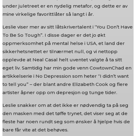
under juletreet er en nydelig metafor, og dette er av
mine virkelige favorittlåter så langt i år.
Leslie viser mer av sitt låtskrivertalent i “You Don’t Have
To Be So Tough”. I disse dager er det jo økt
oppmerksomhet på mental helse i USA, et land der
sikkerhetsnettet er tilnærmet null, og vi nettopp
opplevde at Neal Casal helt uventet valgte å ta sitt
eget liv. Samtidig har min gode venn CowtownChad en
artikkelserie i No Depression som heter “I didn’t want
to tell you” – der blant andre Elizabeth Cook og flere
artister åpner opp om depresjon og tunge tider.
Leslie snakker om at det ikke er nødvendig ta på seg
den masken med det tøffe trynet, det viser seg at de
fleste har noen rundt seg som ønsker å hjelpe hvis de
bare får vite at det behøves.