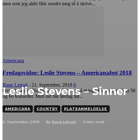
men som jeg aldri fikk somlet meg til å skrive...
Americana
Fredagsvideo: Leslie Stevens – Americanafest 2018
Rune Letrud
-
21. September, 2018
0
Leslie Stevens – Sinner
Over 8 dager i Nashville, så vil jeg anslå at jeg så et sted mellom 50
og 60 konserter. Men det ble lørdag før...
AMERICANA
COUNTRY
PLATEANMELDELSE
2. September, 2019
5
min. read
By
Rune Letrud