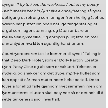
synger
“I try to keep the weakness / out of my poetry.
But it sneaks back in / just like a honeybee”
og så fyrer
det igang et refreng som bringer frem herlig gåsehud.
Wilson har puttet inn noen herlige tangenter og et
orgel som lager stemning, og låten er bare en
musikalsk lykkepille. Og apropos pille; tittelen mer
enn antyder hva
låten
egentlig handler om.
Countrycrooneren Leslie kommer til syne i “Falling in
that Deep Dark Hole”, som er Dolly Parton, Loretta
Lynn, Patsy Cline og alt som er vakkert. Teksten er
nydelig, og snakker om det dype, mørke hullet som
kan oppstå når man møter noen helt spesiell. De to
lover å for alltid falle gjennom livet sammen, men om
lydmønsteret i slutten skal bety noe så er det nok til å
sette tankene i gang i hvertfall.