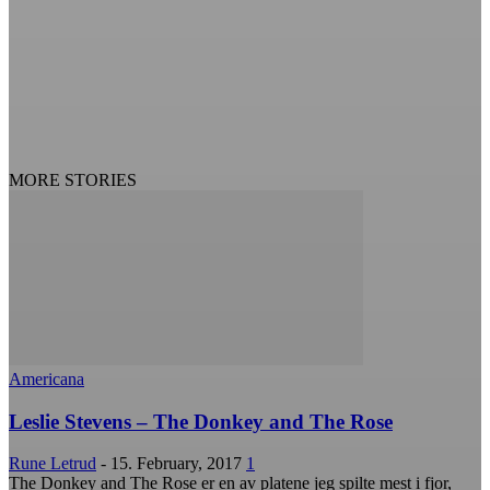
MORE STORIES
Americana
Leslie Stevens – The Donkey and The Rose
Rune Letrud
-
15. February, 2017
1
The Donkey and The Rose er en av platene jeg spilte mest i fjor,