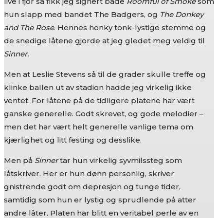
live i fjor så fikk jeg signert både
Roomful of Smoke
som
hun slapp med bandet The Badgers, og
The Donkey
and The Rose
. Hennes honky tonk-lystige stemme og
de snedige låtene gjorde at jeg gledet meg veldig til
Sinner.
Men at Leslie Stevens så til de grader skulle treffe og
klinke ballen ut av stadion hadde jeg virkelig ikke
ventet. For låtene på de tidligere platene har vært
ganske generelle. Godt skrevet, og gode melodier –
men det har vært helt generelle vanlige tema om
kjærlighet og litt festing og desslike.
Men på
Sinner
tar hun virkelig syvmilssteg som
låtskriver. Her er hun dønn personlig, skriver
gnistrende godt om depresjon og tunge tider,
samtidig som hun er lystig og sprudlende på atter
andre låter. Platen har blitt en veritabel perle av en