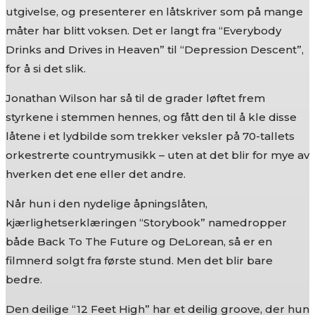
utgivelse, og presenterer en låtskriver som på mange
måter har blitt voksen. Det er langt fra “Everybody
Drinks and Drives in Heaven” til “Depression Descent”,
for å si det slik.
Jonathan Wilson har så til de grader løftet frem
styrkene i stemmen hennes, og fått den til å kle disse
låtene i et lydbilde som trekker veksler på 70-tallets
orkestrerte countrymusikk – uten at det blir for mye av
hverken det ene eller det andre.
Når hun i den nydelige åpningslåten,
kjærlighetserklæringen “Storybook” namedropper
både Back To The Future og DeLorean, så er en
filmnerd solgt fra første stund. Men det blir bare
bedre.
Den deilige “12 Feet High” har et deilig groove, der hun