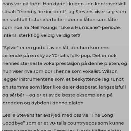
hans var på topp. Han døde i krigen, i en kontroversiell
såkalt “friendly fire incident”, og Stevens viser seg som
en kraftfull historieforteller i denne låten som låter
som noe fra Neil Youngs “Like a Hurricane”-periode.
Intens, sterkt og veldig veldig tøft!
“Sylvie” er en godbit av en låt, der hun kommer
seilende på en sky av 70-talls folk-pop. Det er nok
hennes sterkeste vokalprestasjon på denne platen, og
hun viser hva som bor i henne som vokalist. Wilson
legger instrumentene som et beskyttende lag rundt
en stemme som låter like deler desperat, lengselsfull
og sårbår – og er et av de beste eksemplene på
bredden og dybden i denne platen.
Leslie Stevens tar avskjed med oss via “The Long
Goodbye” som er et 70-talls countryepos som kunne
vært sluppet på en av Emmylou Harris tidlige plater.