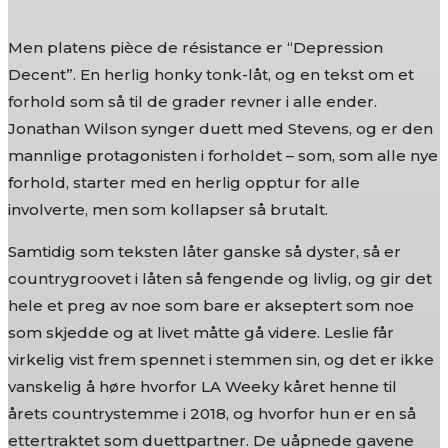
Men platens pièce de résistance er “Depression
Decent”. En herlig honky tonk-låt, og en tekst om et
forhold som så til de grader revner i alle ender.
Jonathan Wilson synger duett med Stevens, og er den
mannlige protagonisten i forholdet – som, som alle nye
forhold, starter med en herlig opptur for alle
involverte, men som kollapser så brutalt.
Samtidig som teksten låter ganske så dyster, så er
countrygroovet i låten så fengende og livlig, og gir det
hele et preg av noe som bare er akseptert som noe
som skjedde og at livet måtte gå videre. Leslie får
virkelig vist frem spennet i stemmen sin, og det er ikke
vanskelig å høre hvorfor LA Weeky kåret henne til
årets countrystemme i 2018, og hvorfor hun er en så
ettertraktet som duettpartner. De uåpnede gavene