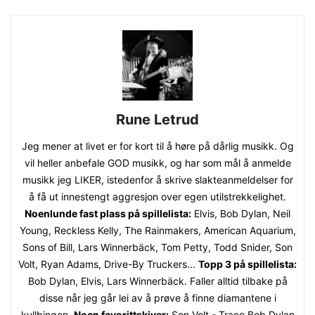
Rune Letrud
Jeg mener at livet er for kort til å høre på dårlig musikk. Og
vil heller anbefale GOD musikk, og har som mål å anmelde
musikk jeg LIKER, istedenfor å skrive slakteanmeldelser for
å få ut innestengt aggresjon over egen utilstrekkelighet.
Noenlunde fast plass på spillelista:
Elvis, Bob Dylan, Neil
Young, Reckless Kelly, The Rainmakers, American Aquarium,
Sons of Bill, Lars Winnerbäck, Tom Petty, Todd Snider, Son
Volt, Ryan Adams, Drive-By Truckers...
Topp 3 på spillelista:
Bob Dylan, Elvis, Lars Winnerbäck. Faller alltid tilbake på
disse når jeg går lei av å prøve å finne diamantene i
kullbingen.
Noen favorittskiver:
Son Volt - Trace Bob Dylan