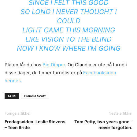
SINCE I FELT THIS GOOD
SO LONG I NEVER THOUGHT I
COULD
LIGHT CAME THIS MORNING
LIKE VISION TO THE BLIND
NOW I KNOW WHERE I’M GOING
Platen får du hos
Big Dipper
. Og Claudia er ute på turné i
disse dager, du finner turnélister på
Facebooksiden
hennes
.
TAGS
Claudia Scott
Forrige artikkel
Neste artikkel
Fredagsvideo: Leslie Stevens
Tom Petty, two years gone –
– Teen Bride
never forgotten.