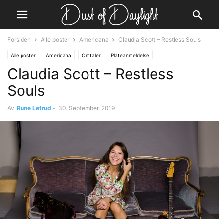
Forsiden
Alle poster
Americana
Claudia Scott – Restless Souls
Alle poster
Americana
Omtaler
Plateanmeldelse
Claudia Scott – Restless
Souls
Av
Rune Letrud
-
30. September, 2019