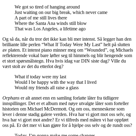
We got so tired of hanging around
Just waiting on our big break, which never came
A part of me still lives there
Where the Santa Ana winds still blow
That was Los Angeles, a lifetime ago
Og så da, når du tror det ikke kan bli mer intenst. Så legger han den
brilliante lille perlen “What If Today Were My Last” helt på slutten
av platen. Et intenst piano minner meg om “Wounded”, og Michaels
reflekterende vokal bare løfter seg til himmels og blir hengende som
et stort spørsmålstegn. Hva hvis idag var DIN siste dag? Ville du
vært stolt av det du etterlot deg?
What if today were my last
Would I be happy with the way that I lived
Would my friends all raise a glass
Orphans
er alt annet enn en samling forlatte låter fra tidligere
innspillinger. Det er et album med nøye utvalgte låter som forteller
historien om Michael McDermott. Og om oss, menneskene som
lever i denne stadig galere verden. Hva har vi gjort mot oss selv, og
hva har vi gjort mot andre? Er vi tilfreds med måten vi har oppført
oss på. Er det mer vi kan gjøre for å hjelpe oss selv og de rundt oss?
Today, I’m gonna make me some changes