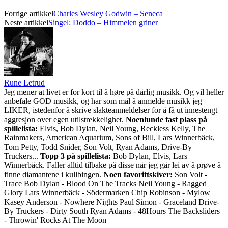
Forrige artikkel
Charles Wesley Godwin – Seneca
Neste artikkel
Singel: Doddo – Himmelen griner
Rune Letrud
Jeg mener at livet er for kort til å høre på dårlig musikk. Og vil heller
anbefale GOD musikk, og har som mål å anmelde musikk jeg
LIKER, istedenfor å skrive slakteanmeldelser for å få ut innestengt
aggresjon over egen utilstrekkelighet.
Noenlunde fast plass på
spillelista:
Elvis, Bob Dylan, Neil Young, Reckless Kelly, The
Rainmakers, American Aquarium, Sons of Bill, Lars Winnerbäck,
Tom Petty, Todd Snider, Son Volt, Ryan Adams, Drive-By
Truckers...
Topp 3 på spillelista:
Bob Dylan, Elvis, Lars
Winnerbäck. Faller alltid tilbake på disse når jeg går lei av å prøve å
finne diamantene i kullbingen.
Noen favorittskiver:
Son Volt -
Trace Bob Dylan - Blood On The Tracks Neil Young - Ragged
Glory Lars Winnerbäck - Södermarken Chip Robinson - Mylow
Kasey Anderson - Nowhere Nights Paul Simon - Graceland Drive-
By Truckers - Dirty South Ryan Adams - 48Hours The Backsliders
- Throwin' Rocks At The Moon