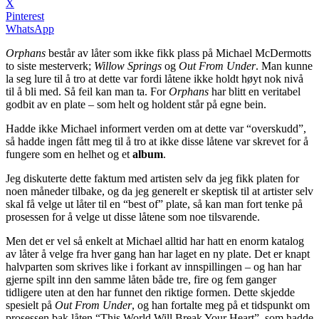
X
Pinterest
WhatsApp
Orphans
består av låter som ikke fikk plass på Michael McDermotts
to siste mesterverk;
Willow Springs
og
Out From Under
. Man kunne
la seg lure til å tro at dette var fordi låtene ikke holdt høyt nok nivå
til å bli med. Så feil kan man ta. For
Orphans
har blitt en veritabel
godbit av en plate – som helt og holdent står på egne bein.
Hadde ikke Michael informert verden om at dette var “overskudd”,
så hadde ingen fått meg til å tro at ikke disse låtene var skrevet for å
fungere som en helhet og et
album
.
Jeg diskuterte dette faktum med artisten selv da jeg fikk platen for
noen måneder tilbake, og da jeg generelt er skeptisk til at artister selv
skal få velge ut låter til en “best of” plate, så kan man fort tenke på
prosessen for å velge ut disse låtene som noe tilsvarende.
Men det er vel så enkelt at Michael alltid har hatt en enorm katalog
av låter å velge fra hver gang han har laget en ny plate. Det er knapt
halvparten som skrives like i forkant av innspillingen – og han har
gjerne spilt inn den samme låten både tre, fire og fem ganger
tidligere uten at den har funnet den riktige formen. Dette skjedde
spesielt på
Out From Under
, og han fortalte meg på et tidspunkt om
prosessen bak låten “This World Will Break Your Heart”, som hadde