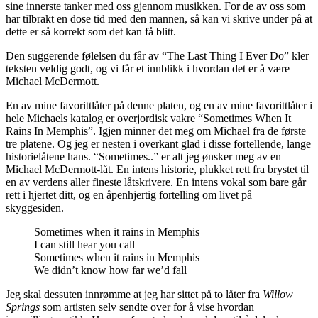
sine innerste tanker med oss gjennom musikken. For de av oss som
har tilbrakt en dose tid med den mannen, så kan vi skrive under på at
dette er så korrekt som det kan få blitt.
Den suggerende følelsen du får av “The Last Thing I Ever Do” kler
teksten veldig godt, og vi får et innblikk i hvordan det er å være
Michael McDermott.
En av mine favorittlåter på denne platen, og en av mine favorittlåter i
hele Michaels katalog er overjordisk vakre “Sometimes When It
Rains In Memphis”. Igjen minner det meg om Michael fra de første
tre platene. Og jeg er nesten i overkant glad i disse fortellende, lange
historielåtene hans. “Sometimes..” er alt jeg ønsker meg av en
Michael McDermott-låt. En intens historie, plukket rett fra brystet til
en av verdens aller fineste låtskrivere. En intens vokal som bare går
rett i hjertet ditt, og en åpenhjertig fortelling om livet på
skyggesiden.
Sometimes when it rains in Memphis
I can still hear you call
Sometimes when it rains in Memphis
We didn’t know how far we’d fall
Jeg skal dessuten innrømme at jeg har sittet på to låter fra
Willow
Springs
som artisten selv sendte over for å vise hvordan