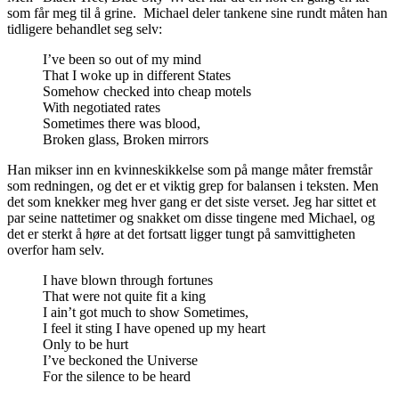
som får meg til å grine. Michael deler tankene sine rundt måten han
tidligere behandlet seg selv:
I’ve been so out of my mind
That I woke up in different States
Somehow checked into cheap motels
With negotiated rates
Sometimes there was blood,
Broken glass, Broken mirrors
Han mikser inn en kvinneskikkelse som på mange måter fremstår
som redningen, og det er et viktig grep for balansen i teksten. Men
det som knekker meg hver gang er det siste verset. Jeg har sittet et
par seine nattetimer og snakket om disse tingene med Michael, og
det er sterkt å høre at det fortsatt ligger tungt på samvittigheten
overfor ham selv.
I have blown through fortunes
That were not quite fit a king
I ain’t got much to show Sometimes,
I feel it sting I have opened up my heart
Only to be hurt
I’ve beckoned the Universe
For the silence to be heard