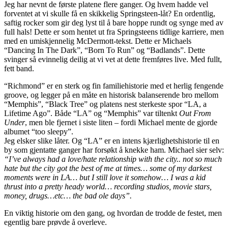
Jeg har nevnt de første platene flere ganger. Og hvem hadde vel
forventet at vi skulle få en skikkelig Springsteen-låt? En ordentlig,
saftig rocker som gir deg lyst til å bare hoppe rundt og synge med av
full hals! Dette er som hentet ut fra Springsteens tidlige karriere, men
med en umiskjennelig McDermott-tekst. Dette er Michaels
“Dancing In The Dark”, “Born To Run” og “Badlands”. Dette
svinger så evinnelig deilig at vi vet at dette fremføres live. Med fullt,
fett band.
“Richmond” er en sterk og fin familiehistorie med et herlig fengende
groove, og legger på en måte en historisk balanserende bro mellom
“Memphis”, “Black Tree” og platens nest sterkeste spor “LA, a
Lifetime Ago”. Både “LA” og “Memphis” var tiltenkt
Out From
Under
, men ble fjernet i siste liten – fordi Michael mente de gjorde
albumet “too sleepy”.
Jeg elsker slike låter. Og “LA” er en intens kjærlighetshistorie til en
by som gjentatte ganger har forsøkt å knekke ham. Michael sier selv:
“I’ve always had a love/hate relationship with the city.. not so much
hate but the city got the best of me at times… some of my darkest
moments were in LA… but I still love it somehow… I was a kid
thrust into a pretty heady world… recording studios, movie stars,
money, drugs…etc… the bad ole days”.
En viktig historie om den gang, og hvordan de trodde de festet, men
egentlig bare prøvde å overleve.