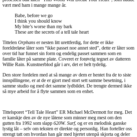
vært med ham i mange mange år.
Babe, before we go
I think you should know
My bite’s worse than my bark
These are the secrets of a tell tale heart
Tittelen
Orphans
er nesten litt urettferdig, for dette er ikke
foreldreløse låter som “ikke passet noe annet sted”, dette er låter som
over tid har funnet sin form og endelig passet sammen som en
familie låter på samme plate. Coveret er forøvrig tegnet av datteren
Willie Rain. Kunstnerblod går i arv, det er helt tydelig.
Den store fordelen med at så mange av dem er hentet fra de to siste
innspillingene, er at de er gjort med stort sett samme besetning, i
samme studio og med det samme lydbildet. De trengte dermed ikke
så mye arbeid for å flyte sammen som en enhet.
Tittelsporet “Tell Tale Heart” ER Michael McDermott for meg. Det
er kanskje den av de nye låtene som minner meg mest om den
gutten fra 1992 som slapp
620W. Surf
, og er en melodisk ganske
lystig låt – selv om teksten er direkte og personlig. Han forteller oss
strengt tatt om hvordan han går med hjertet utenpå skjorta og deler