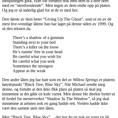
innspillingen gikk. Han var fornøyd nok med dem til å dele dem
med en “utenforstående”. Men ingen av dem endte opp på platen.
Og jeg er så inderlig glad for at de er med her.
Den første av dem heter “Giving Up The Ghost”, som er en av de
mest live-vennlige låtene han har laget på denne siden av 1999. Og
så den teksten da.
There’s a shadow of a gunman
Standing next to your bed
There’s a killer on the loose
He’s runnin’ free in your head
Be careful what you wish for
Be careful what you seek
Sometimes the strongest
Appear as the weak
Den andre låten jeg har hatt som en del av
Willow Springs
er platens
høydepunkt “Black Tree, Blue Sky”. Når Michael sendte meg
denne, og fortalte at den ikke fikk plass på platen så skal jeg
innrømme at det gikk en kule varmt. Men denne ble direkte byttet ut
til fordel for mesterverket “Shadow In The Window”, så jeg skal
innrømme at artisten nok en gang hadde rett. Verden hadde ikke
vært den samme uten den låten.
Men “Black Tree, Blue Sky”… der har du en nok en gang en låt