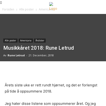
Forsiden
Alle poster
Americana
Alle poster
Americana
Årslister
Musikkåret 2018: Rune Letrud
Av
Rune Letrud
-
21. December, 2018
Facebook
X
Pinterest
Whats
Årets siste uke er rett rundt hjørnet, og det er forlengst
på tide å oppsummere 2018.
Jeg hater disse listene som oppsummerer året. Og jeg