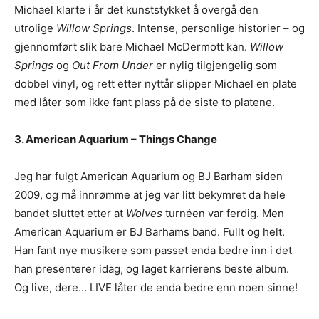
Michael klarte i år det kunststykket å overgå den
utrolige
Willow Springs
. Intense, personlige historier – og
gjennomført slik bare Michael McDermott kan.
Willow
Springs
og
Out From Under
er nylig tilgjengelig som
dobbel vinyl, og rett etter nyttår slipper Michael en plate
med låter som ikke fant plass på de siste to platene.
3. American Aquarium – Things Change
Jeg har fulgt American Aquarium og BJ Barham siden
2009, og må innrømme at jeg var litt bekymret da hele
bandet sluttet etter at
Wolves
turnéen var ferdig. Men
American Aquarium er BJ Barhams band. Fullt og helt.
Han fant nye musikere som passet enda bedre inn i det
han presenterer idag, og laget karrierens beste album.
Og live, dere… LIVE låter de enda bedre enn noen sinne!