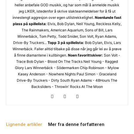
heller anbefale GOD musikk, og har som mål å anmelde musikk
jeg LIKER, istedenfor å skrive slakteanmeldelser for å få ut
innestengt aggresjon over egen utilstrekkelighet.
Noenlunde fast
plass på spillelista:
Elvis, Bob Dylan, Neil Young, Reckless Kelly,
The Rainmakers, American Aquarium, Sons of Bill, Lars
Winnerbäck, Tom Petty, Todd Snider, Son Volt, Ryan Adams,
Drive-By Truckers...
Topp 3 på spillelista:
Bob Dylan, Elvis, Lars
Winnerbäck. Faller alltid tilbake på disse når jeg går lei av å prøve
å finne diamantene i kullbingen.
Noen favorittskiver:
Son Volt -
Trace Bob Dylan - Blood On The Tracks Neil Young - Ragged
Glory Lars Winnerbäck - Södermarken Chip Robinson - Mylow
Kasey Anderson - Nowhere Nights Paul Simon - Graceland
Drive-By Truckers - Dirty South Ryan Adams - 48Hours The
Backsliders - Throwin' Rocks At The Moon
Lignende artikler
Mer fra denne forfatteren