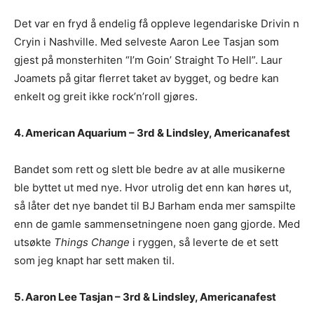
Det var en fryd å endelig få oppleve legendariske Drivin n
Cryin i Nashville. Med selveste Aaron Lee Tasjan som
gjest på monsterhiten “I’m Goin’ Straight To Hell”. Laur
Joamets på gitar flerret taket av bygget, og bedre kan
enkelt og greit ikke rock’n’roll gjøres.
4. American Aquarium – 3rd & Lindsley, Americanafest
Bandet som rett og slett ble bedre av at alle musikerne
ble byttet ut med nye. Hvor utrolig det enn kan høres ut,
så låter det nye bandet til BJ Barham enda mer samspilte
enn de gamle sammensetningene noen gang gjorde. Med
utsøkte
Things Change
i ryggen, så leverte de et sett
som jeg knapt har sett maken til.
5. Aaron Lee Tasjan – 3rd & Lindsley, Americanafest