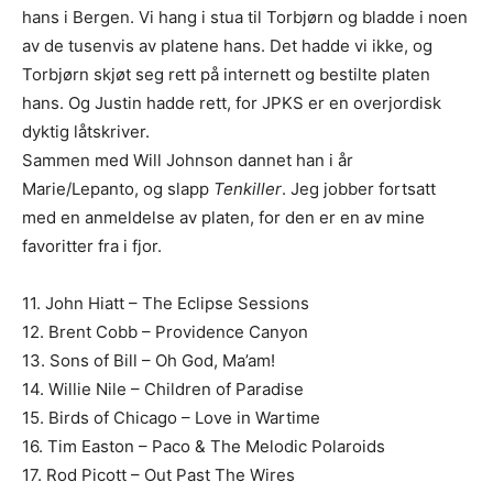
hans i Bergen. Vi hang i stua til Torbjørn og bladde i noen
av de tusenvis av platene hans. Det hadde vi ikke, og
Torbjørn skjøt seg rett på internett og bestilte platen
hans. Og Justin hadde rett, for JPKS er en overjordisk
dyktig låtskriver.
Sammen med Will Johnson dannet han i år
Marie/Lepanto, og slapp
Tenkiller
. Jeg jobber fortsatt
med en anmeldelse av platen, for den er en av mine
favoritter fra i fjor.
11. John Hiatt – The Eclipse Sessions
12. Brent Cobb – Providence Canyon
13. Sons of Bill – Oh God, Ma’am!
14. Willie Nile – Children of Paradise
15. Birds of Chicago – Love in Wartime
16. Tim Easton – Paco & The Melodic Polaroids
17. Rod Picott – Out Past The Wires