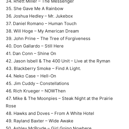
34. Rhett Miller – The Messenger
35. She Gave Me A Rainbow
36. Joshua Hedley – Mr. Jukebox
37. Daniel Romano – Human Touch
38. Will Hoge – My American Dream
39. John Prine – The Tree of Forgiveness
40. Don Gallardo – Still Here
41. Dan Conn – Shine On
42. Jason Isbell & The 400 Unit – Live at the Ryman
43. Blackberry Smoke – Find A Light.
44. Neko Case – Hell-On
45. Jim Cuddy – Constellations
46. Rich Krueger – NOWThen
47. Mike & The Moonpies – Steak Night at the Prairie
Rose
48. Hawks and Doves – From A White Hotel
49. Rayland Baxter – Wide Awake
50. Ashley McBryde – Girl Going Nowhere