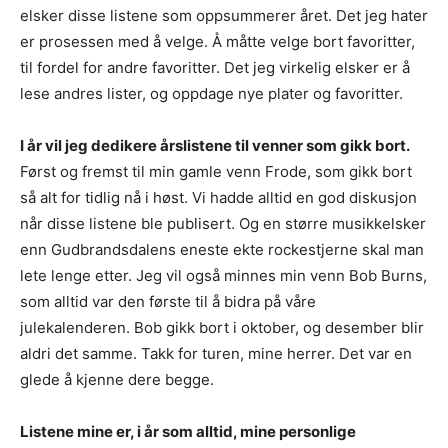
elsker disse listene som oppsummerer året. Det jeg hater
er prosessen med å velge. Å måtte velge bort favoritter,
til fordel for andre favoritter. Det jeg virkelig elsker er å
lese andres lister, og oppdage nye plater og favoritter.
I år vil jeg dedikere årslistene til venner som gikk bort.
Først og fremst til min gamle venn Frode, som gikk bort
så alt for tidlig nå i høst. Vi hadde alltid en god diskusjon
når disse listene ble publisert. Og en større musikkelsker
enn Gudbrandsdalens eneste ekte rockestjerne skal man
lete lenge etter. Jeg vil også minnes min venn Bob Burns,
som alltid var den første til å bidra på våre
julekalenderen. Bob gikk bort i oktober, og desember blir
aldri det samme. Takk for turen, mine herrer. Det var en
glede å kjenne dere begge.
Listene mine er, i år som alltid, mine personlige