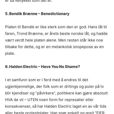
er så vellykket som det er.
5. Bendik Brænne – Benedictionary
Platen til Bendik er like sterk som den er god. Hans låt til
faren, Trond Brænne, er årets beste norske låt, og hadde
vært verdt hele platen alene. Men resten står ikke noe
tilbake for dette, og er en melankolsk snopepose av en
plate.
6. Halden Electric – Have You No Shame?
I et samfunn som er i ferd med å endres til det
ugjenkjennelige, der folk som er dritings og puler på tv
blir kjendiser og “påvirkere”, politikere kan gjøre absolutt
HVA de vil – UTEN noen form for represalier eller
konsekvenser, så har Halden Electric laget en av vår tids
aller beste protestplater. Han spør enkelt og greit “EIER