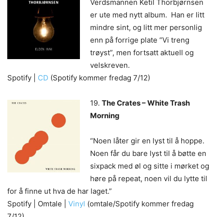
Verdsmannen Ketil Thorbjørnsen
er ute med nytt album. Han er litt
mindre sint, og litt mer personlig
enn på forrige plate “Vi treng
trøyst”, men fortsatt aktuell og
velskreven.
Spotify |
CD
(Spotify kommer fredag 7/12)
19.
The Crates – White Trash
Morning
“Noen låter gir en lyst til å hoppe.
Noen får du bare lyst til å bøtte en
sixpack med øl og sitte i mørket og
høre på repeat, noen vil du lytte til
for å finne ut hva de har laget.”
Spotify | Omtale |
Vinyl
(omtale/Spotify kommer fredag
7/12)