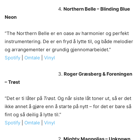
4.
Northern Belle – Blinding Blue
Neon
“The Northern Belle er en oase av harmonier og perfekt
instrumentering. De er en fryd å lytte til, og både melodier
og arrangementer er grundig gjennomarbeidet.”
Spotify
|
Omtale
|
Vinyl
3.
Roger Græsberg & Foreningen
– Trøst
“Det er ti låter på
Trøst.
Og når siste låt toner ut, så er det
ikke annet å gjøre enn å starte på nytt – for det er bare så
fint og så deilig å lytte til.”
Spotify
|
Omtale
|
Vinyl
2.
Mighty Magnolias – Unknown