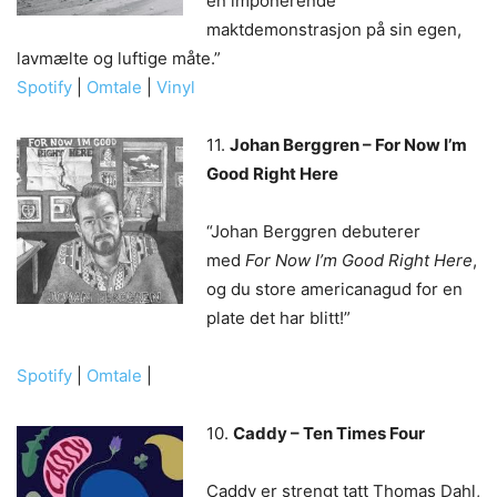
en imponerende
maktdemonstrasjon på sin egen,
lavmælte og luftige måte.”
Spotify
|
Omtale
|
Vinyl
11.
Johan Berggren – For Now I’m
Good Right Here
“Johan Berggren debuterer
med
For Now I’m Good Right Here
,
og du store americanagud for en
plate det har blitt!”
Spotify
|
Omtale
|
10.
Caddy – Ten Times Four
Caddy er strengt tatt Thomas Dahl,