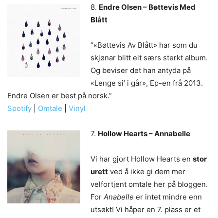
8.
Endre Olsen – Bøttevis Med
Blått
“«Bøttevis Av Blått» har som du
skjønar blitt eit særs sterkt album.
Og beviser det han antyda på
«Lenge si’ i går», Ep-en frå 2013.
Endre Olsen er best på norsk.”
Spotify
|
Omtale
|
Vinyl
7.
Hollow Hearts – Annabelle
Vi har gjort Hollow Hearts en
stor
urett
ved å ikke gi dem mer
velfortjent omtale her på bloggen.
For
Anabelle
er intet mindre enn
utsøkt! Vi håper en 7. plass er et