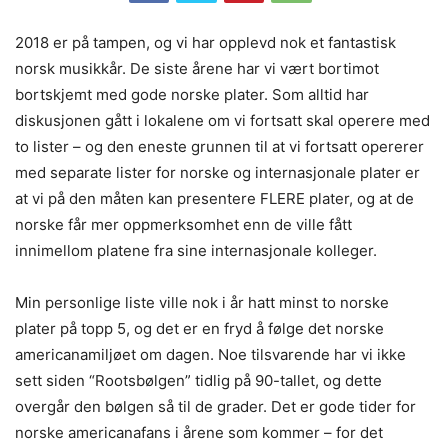
2018 er på tampen, og vi har opplevd nok et fantastisk
norsk musikkår. De siste årene har vi vært bortimot
bortskjemt med gode norske plater. Som alltid har
diskusjonen gått i lokalene om vi fortsatt skal operere med
to lister – og den eneste grunnen til at vi fortsatt opererer
med separate lister for norske og internasjonale plater er
at vi på den måten kan presentere FLERE plater, og at de
norske får mer oppmerksomhet enn de ville fått
innimellom platene fra sine internasjonale kolleger.
Min personlige liste ville nok i år hatt minst to norske
plater på topp 5, og det er en fryd å følge det norske
americanamiljøet om dagen. Noe tilsvarende har vi ikke
sett siden “Rootsbølgen” tidlig på 90-tallet, og dette
overgår den bølgen så til de grader. Det er gode tider for
norske americanafans i årene som kommer – for det