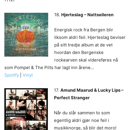
18.
Hjerte
slag – Nattseileren
Energisk rock fra Bergen blir
liksom aldri feil. Hjerteslag beviser
på sitt tredje album at de vet
hvordan den Bergenske
rockearven skal videreføres nå
som Pompel & The Pilts har lagt inn årene…
Spotify
|
Vinyl
17.
Amund Maarud & Lucky Lips –
Perfect Stranger
Når du slår sammen to som
egentlig aldri gjør noe feil i
musikknorge, så blir det moro!