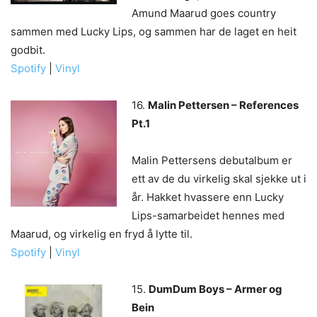
Amund Maarud goes country
sammen med Lucky Lips, og sammen har de laget en heit
godbit.
Spotify
|
Vinyl
16.
Malin Pettersen – References
Pt.1
Malin Pettersens debutalbum er
ett av de du virkelig skal sjekke ut i
år. Hakket hvassere enn Lucky
Lips-samarbeidet hennes med
Maarud, og virkelig en fryd å lytte til.
Spotify
|
Vinyl
15.
DumDum Boys – Armer og
Bein