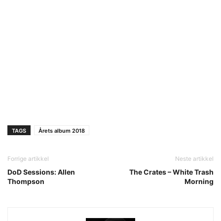
TAGS
Årets album 2018
Forrige artikkel
Neste artikkel
DoD Sessions: Allen
The Crates – White Trash
Thompson
Morning