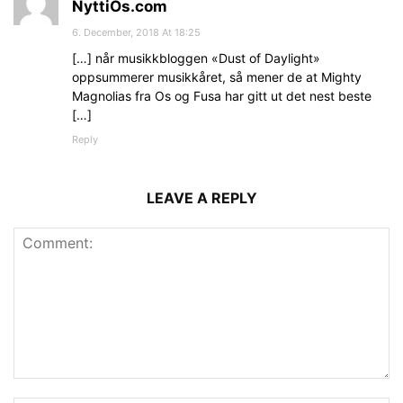
NyttiOs.com
6. December, 2018 At 18:25
[…] når musikkbloggen «Dust of Daylight»
oppsummerer musikkåret, så mener de at Mighty
Magnolias fra Os og Fusa har gitt ut det nest beste
[…]
Reply
LEAVE A REPLY