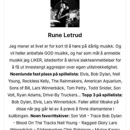
Rune Letrud
Jeg mener at livet er for kort til å høre på dårlig musikk. Og
vil heller anbefale GOD musikk, og har som mål å anmelde
musikk jeg LIKER, istedenfor å skrive slakteanmeldelser for
å få ut innestengt aggresjon over egen utilstrekkelighet.
Noenlunde fast plass på spillelista:
Elvis, Bob Dylan, Neil
Young, Reckless Kelly, The Rainmakers, American Aquarium,
Sons of Bill, Lars Winnerbäck, Tom Petty, Todd Snider, Son
Volt, Ryan Adams, Drive-By Truckers...
Topp 3 på spillelista:
Bob Dylan, Elvis, Lars Winnerbäck. Faller alltid tilbake på
disse når jeg går lei av å prøve å finne diamantene i
kullbingen.
Noen favorittskiver:
Son Volt - Trace Bob Dylan
- Blood On The Tracks Neil Young - Ragged Glory Lars
Winnerbäck - Södermarken Chip Robinson - Mylow Kasey