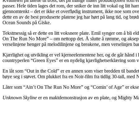
Kvaliteten på låtene til tross, det på mange måter produksjonen som er
passer. Hele tiden lages det rom, der sniker de inn litt vokal og litt h
gjennomtenkt – det er ikke et overflødig instrument, ikke noe som overdø
dette en av de best produserte platene jeg har hørt på lang tid, og br
Ocean Sounds på Giske.
Tekstmessig så er dette en litt voksnere plate. Emil synger om å bli el
On The Run No More” – om nettopp det. Å slutte å rømme, og akseptere 
verselinjene henger på melodilinjene og breakene, men verselinjen bar
Kjærlighet og utvikling er vel kjerneelementene her, og de går hånd i
countryperlen “Green Eyes” er en nydelig kjærlighetserklæring som vise
En låt som “Out in the Cold” er en annen som viser bredden til bandet.
bøye seg i støvet. Om plukket fra en Noir-film fra tidlig 30-tall, med
Låter som “Ain’t On The Run No More” og “Comin’ of Age” er eksemp
Unknown Skyline
er en maktdemonstrasjon av en plate, og Mighty Magn