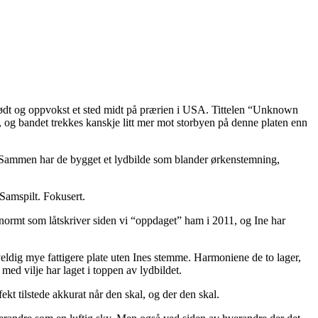
 født og oppvokst et sted midt på prærien i USA. Tittelen “Unknown
e, og bandet trekkes kanskje litt mer mot storbyen på denne platen enn
 Sammen har de bygget et lydbilde som blander ørkenstemning,
. Samspilt. Fokusert.
enormt som låtskriver siden vi “oppdaget” ham i 2011, og Ine har
 veldig mye fattigere plate uten Ines stemme. Harmoniene de to lager,
med vilje har laget i toppen av lydbildet.
kt tilstede akkurat når den skal, og der den skal.