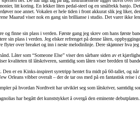
 stjernen her. De har lagt lag på lag, instrumentene ligger tidvis over 
armonier, litt koring. En lekker liten pedal-steel og en småfrekk banjo. De
ver noe annet. Vokalen er hele tiden i front akkurat slik jeg liker, den 
ødrene Maarud viser nok en gang sin brillianse i studio. Det varer ikke l
dre og finne sin plass i verden. Første gang jeg skrev om hans første ban
sin plass i verden. Jeg elsker refrenget på denne låten, oppbyggingen 
e flyter over breaket og inn i neste melodinlinje. Dere skjønner hva jeg
 hånd. Låter som “Someone Else” viser den sårbare siden av et kjærligh
r kvaliteten til låtskriveren, samtidig som låten viser bredden til bande
 Den er en Kinks-inspirert syretripp hentet fra midt på 60-tallet, og n
 New Orleans vibber overalt – der de tar oss med på en fantastisk reise 
ler på hvordan Nordtveit har utviklet seg som låtskriver, samtidig s
olias har begått det kunststykket å overgå den eminente debutplaten. V