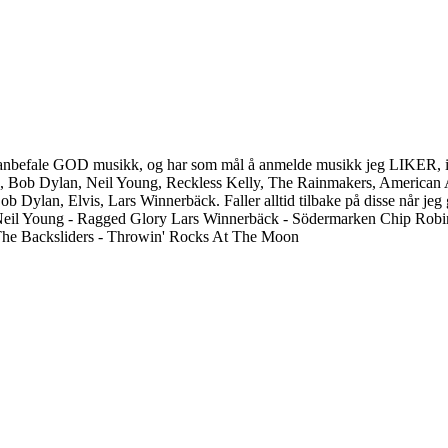
ller anbefale GOD musikk, og har som mål å anmelde musikk jeg LIKER, is
, Bob Dylan, Neil Young, Reckless Kelly, The Rainmakers, American A
b Dylan, Elvis, Lars Winnerbäck. Faller alltid tilbake på disse når jeg 
Neil Young - Ragged Glory Lars Winnerbäck - Södermarken Chip Rob
The Backsliders - Throwin' Rocks At The Moon