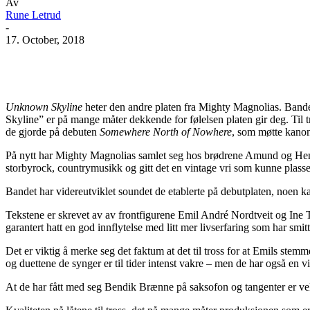
Av
Rune Letrud
-
17. October, 2018
Facebook
X
Pinterest
WhatsApp
Unknown Skyline
heter den andre platen fra Mighty Magnolias. Bandet
Skyline” er på mange måter dekkende for følelsen platen gir deg. Til t
de gjorde på debuten
Somewhere North of Nowhere
, som møtte kanonk
På nytt har Mighty Magnolias samlet seg hos brødrene Amund og Hen
storbyrock, countrymusikk og gitt det en vintage vri som kunne plasser
Bandet har videreutviklet soundet de etablerte på debutplaten, noen kante
Tekstene er skrevet av av frontfigurene Emil André Nordtveit og Ine T
garantert hatt en god innflytelse med litt mer livserfaring som har smi
Det er viktig å merke seg det faktum at det til tross for at Emils ste
og duettene de synger er til tider intenst vakre – men de har også en 
At de har fått med seg Bendik Brænne på saksofon og tangenter er vel 