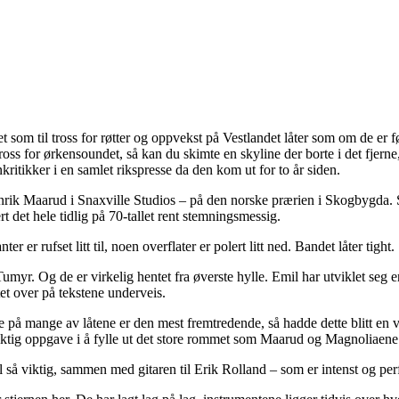
 som til tross for røtter og oppvekst på Vestlandet låter som om de er
ross for ørkensoundet, så kan du skimte en skyline der borte i det fjern
ritikker i en samlet rikspresse da den kom ut for to år siden.
rik Maarud i Snaxville Studios – på den norske prærien i Skogbygda.
t det hele tidlig på 70-tallet rent stemningsmessig.
r er rufset litt til, noen overflater er polert litt ned. Bandet låter tight
umyr. Og de er virkelig hentet fra øverste hylle. Emil har utviklet seg 
ttet over på tekstene underveis.
mme på mange av låtene er den mest fremtredende, så hadde dette blitt en
viktig oppgave i å fylle ut det store rommet som Maarud og Magnoliaene 
så viktig, sammen med gitaren til Erik Rolland – som er intenst og perfe