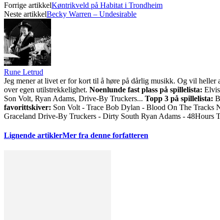
Forrige artikkel
Køntrikveld på Habitat i Trondheim
Neste artikkel
Becky Warren – Undesirable
Rune Letrud
Jeg mener at livet er for kort til å høre på dårlig musikk. Og vil he
over egen utilstrekkelighet.
Noenlunde fast plass på spillelista:
Elvis
Son Volt, Ryan Adams, Drive-By Truckers...
Topp 3 på spillelista:
Bo
favorittskiver:
Son Volt - Trace Bob Dylan - Blood On The Tracks 
Graceland Drive-By Truckers - Dirty South Ryan Adams - 48Hours 
Lignende artikler
Mer fra denne forfatteren