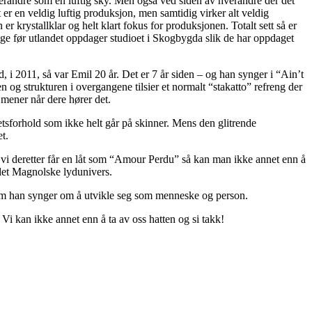
hverandre som en luftig sky. Men også ved siden av hverandre der det
t er en veldig luftig produksjon, men samtidig virker alt veldig
er krystallklar og helt klart fokus for produksjonen. Totalt sett så er
enge før utlandet oppdager studioet i Skogbygda slik de har oppdaget
d, i 2011, så var Emil 20 år. Det er 7 år siden – og han synger i “Ain’t
og strukturen i overgangene tilsier et normalt “stakatto” refreng der
 mener når dere hører det.
etsforhold som ikke helt går på skinner. Mens den glitrende
t.
år vi deretter får en låt som “Amour Perdu” så kan man ikke annet enn å
i det Magnolske lydunivers.
om han synger om å utvikle seg som menneske og person.
i kan ikke annet enn å ta av oss hatten og si takk!