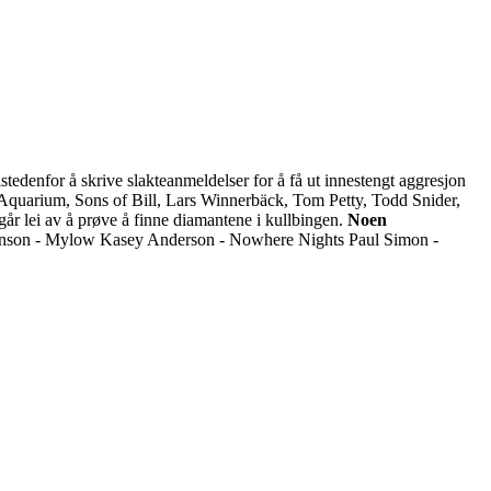
tedenfor å skrive slakteanmeldelser for å få ut innestengt aggresjon
quarium, Sons of Bill, Lars Winnerbäck, Tom Petty, Todd Snider,
går lei av å prøve å finne diamantene i kullbingen.
Noen
inson - Mylow Kasey Anderson - Nowhere Nights Paul Simon -