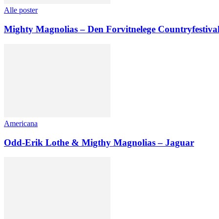
Alle poster
Mighty Magnolias – Den Forvitnelege Countryfestiva
Americana
Odd-Erik Lothe & Migthy Magnolias – Jaguar