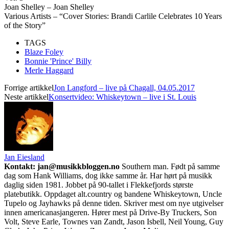
Joan Shelley – Joan Shelley
Various Artists – “Cover Stories: Brandi Carlile Celebrates 10 Years
of the Story”
TAGS
Blaze Foley
Bonnie 'Prince' Billy
Merle Haggard
Forrige artikkel
Jon Langford – live på Chagall, 04.05.2017
Neste artikkel
Konsertvideo: Whiskeytown – live i St. Louis
Jan Eiesland
Kontakt: jan@musikkbloggen.no
Southern man. Født på samme
dag som Hank Williams, dog ikke samme år. Har hørt på musikk
daglig siden 1981. Jobbet på 90-tallet i Flekkefjords største
platebutikk. Oppdaget alt.country og bandene Whiskeytown, Uncle
Tupelo og Jayhawks på denne tiden. Skriver mest om nye utgivelser
innen americanasjangeren. Hører mest på Drive-By Truckers, Son
Volt, Steve Earle, Townes van Zandt, Jason Isbell, Neil Young, Guy