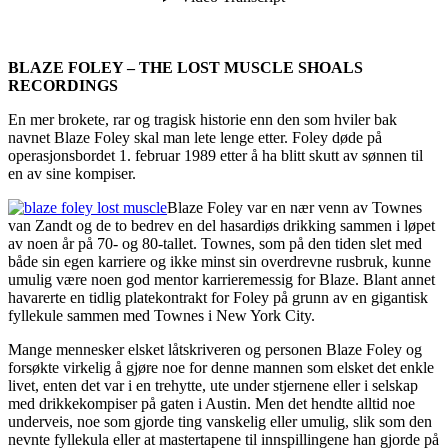
BLAZE FOLEY – THE LOST MUSCLE SHOALS
RECORDINGS
En mer brokete, rar og tragisk historie enn den som hviler bak
navnet Blaze Foley skal man lete lenge etter. Foley døde på
operasjonsbordet 1. februar 1989 etter å ha blitt skutt av sønnen til
en av sine kompiser.
Blaze Foley var en nær venn av Townes
van Zandt og de to bedrev en del hasardiøs drikking sammen i løpet
av noen år på 70- og 80-tallet. Townes, som på den tiden slet med
både sin egen karriere og ikke minst sin overdrevne rusbruk, kunne
umulig være noen god mentor karrieremessig for Blaze. Blant annet
havarerte en tidlig platekontrakt for Foley på grunn av en gigantisk
fyllekule sammen med Townes i New York City.
Mange mennesker elsket låtskriveren og personen Blaze Foley og
forsøkte virkelig å gjøre noe for denne mannen som elsket det enkle
livet, enten det var i en trehytte, ute under stjernene eller i selskap
med drikkekompiser på gaten i Austin. Men det hendte alltid noe
underveis, noe som gjorde ting vanskelig eller umulig, slik som den
nevnte fyllekula eller at mastertapene til innspillingene han gjorde på