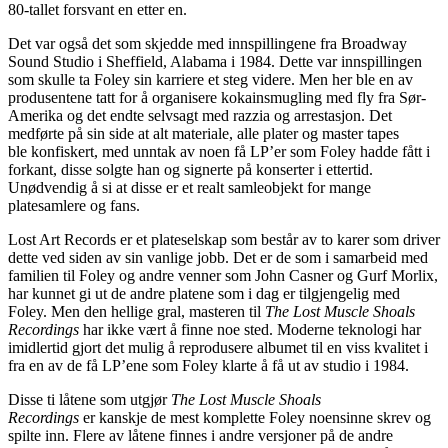
80-tallet forsvant en etter en.
Det var også det som skjedde med innspillingene fra Broadway
Sound Studio i Sheffield, Alabama i 1984. Dette var innspillingen
som skulle ta Foley sin karriere et steg videre. Men her ble en av
produsentene tatt for å organisere kokainsmugling med fly fra Sør-
Amerika og det endte selvsagt med razzia og arrestasjon. Det
medførte på sin side at alt materiale, alle plater og master tapes
ble konfiskert, med unntak av noen få LP’er som Foley hadde fått i
forkant, disse solgte han og signerte på konserter i ettertid.
Unødvendig å si at disse er et realt samleobjekt for mange
platesamlere og fans.
Lost Art Records er et plateselskap som består av to karer som driver
dette ved siden av sin vanlige jobb. Det er de som i samarbeid med
familien til Foley og andre venner som John Casner og Gurf Morlix,
har kunnet gi ut de andre platene som i dag er tilgjengelig med
Foley. Men den hellige gral, masteren til
The Lost Muscle Shoals
Recordings
har ikke vært å finne noe sted. Moderne teknologi har
imidlertid gjort det mulig å reprodusere albumet til en viss kvalitet i
fra en av de få LP’ene som Foley klarte å få ut av studio i 1984.
Disse ti låtene som utgjør
The Lost Muscle Shoals
Recordings
er kanskje de mest komplette Foley noensinne skrev og
spilte inn. Flere av låtene finnes i andre versjoner på de andre