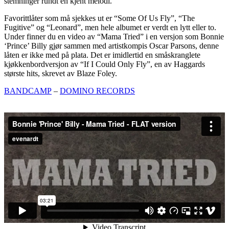
stemninger rundt en kjent melodi.
Favorittlåter som må sjekkes ut er “Some Of Us Fly”, “The
Fugitive” og “Leonard”, men hele albumet er verdt en lytt eller to.
Under finner du en video av “Mama Tried” i en versjon som Bonnie
‘Prince’ Billy gjør sammen med artistkompis Oscar Parsons, denne
låten er ikke med på plata. Det er imidlertid en småskranglete
kjøkkenbordversjon av “If I Could Only Fly”, en av Haggards
største hits, skrevet av Blaze Foley.
BANDCAMP
–
DOMINO RECORDS