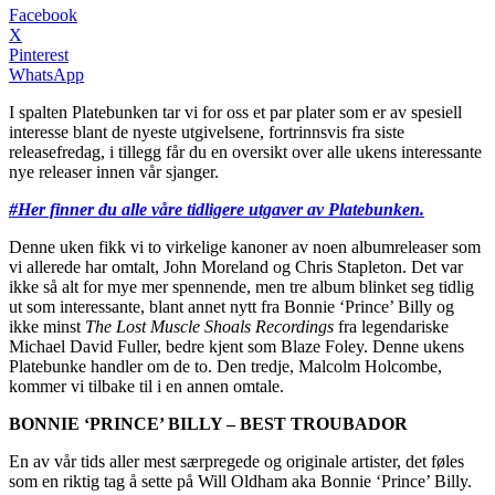
Facebook
X
Pinterest
WhatsApp
I spalten Platebunken tar vi for oss et par plater som er av spesiell
interesse blant de nyeste utgivelsene, fortrinnsvis fra siste
releasefredag, i tillegg får du en oversikt over alle ukens interessante
nye releaser innen vår sjanger.
#Her finner du alle våre tidligere utgaver av Platebunken.
Denne uken fikk vi to virkelige kanoner av noen albumreleaser som
vi allerede har omtalt, John Moreland og Chris Stapleton. Det var
ikke så alt for mye mer spennende, men tre album blinket seg tidlig
ut som interessante, blant annet nytt fra Bonnie ‘Prince’ Billy og
ikke minst
The Lost Muscle Shoals Recordings
fra legendariske
Michael David Fuller, bedre kjent som Blaze Foley. Denne ukens
Platebunke handler om de to. Den tredje, Malcolm Holcombe,
kommer vi tilbake til i en annen omtale.
BONNIE ‘PRINCE’ BILLY – BEST TROUBADOR
En av vår tids aller mest særpregede og originale artister, det føles
som en riktig tag å sette på Will Oldham aka Bonnie ‘Prince’ Billy.