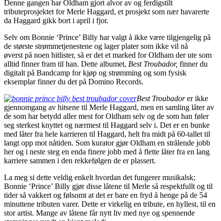
Denne gangen har Oldham gjort alvor av og ferdigstilt
tributeprosjektet for Merle Haggard, et prosjekt som nær havarerte
da Haggard gikk bort i april i fjor.
Selv om Bonnie ‘Prince’ Billy har valgt å ikke være tilgjengelig på
de største strømmetjenestene og lager plater som ikke vil nå
øverst på noen hitlister, så er det et marked for Oldham der ute som
alltid finner fram til han. Dette albumet,
Best Troubador,
finner du
digitalt på Bandcamp for kjøp og strømming og som fysisk
eksemplar finner du det på Domino Records.
Best Troubador
er ikke
gjennomgang av hitsene til Merle Haggard, men en samling låter av
de som har betydd aller mest for Oldham selv og de som han føler
seg sterkest knyttet og nærmest til Haggard selv i. Det er en bunke
med låter fra hele karrieren til Haggard, helt fra midt på 60-tallet til
langt opp mot nåtiden. Som kurator gjør Oldham en strålende jobb
her og i neste steg en enda finere jobb med å flette låter fra en lang
karriere sammen i den rekkefølgen de er plassert.
La meg si dette veldig enkelt hvordan det fungerer musikalsk;
Bonnie ‘Prince’ Billy gjør disse låtene til Merle så respektfullt og til
tider så vakkert og følsomt at det er bare en fryd å henge på de 54
minuttene tributen varer. Dette er virkelig en tribute, en hyllest, til en
stor artist. Mange av låtene får nytt liv med nye og spennende